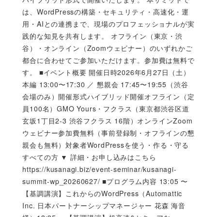
は、WordPressの構築・セキュリティ・高速化・運
用・AIとの連携まで、現場のプロフェッショナルが実
践的な知見を共有します。 オフライン（東京・渋
谷）・オンライン（Zoomウェビナー）のいずれかご
都合に合わせてご参加いただけます。参加費は無料で
す。 ■イベント概要 開催日時2026年6月27日（土）
本編 13:00〜17:30 ／ 懇親会 17:45〜19:55（渋谷
会場のみ）開催形式ハイブリッド開催オフライン（定
員100名）GMO Yours・フクラス（東京都渋谷区道
玄坂1丁目2-3 渋谷フクラス 16階）オンラインZoom
ウェビナー参加費無料（事前登録制・オフラインの懇
親会も無料）対象者WordPressを使う・作る・守る
すべての方 ▼ 詳細・お申し込みはこちら
https://kusanagi.biz/event-seminar/kusanagi-
summit-wp_20260627/ ■プログラム内容 13:05 〜
【基調講演】これからのWordPress（Automattic
Inc. 日本パートナーシップマネージャー 花森 海音