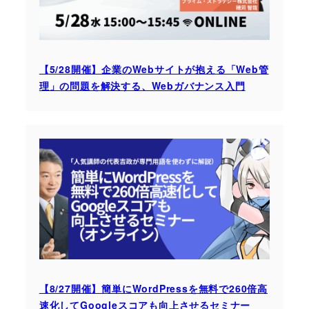
【5/28開催】企業のWebサイトが抱える「Web管
理」の問題を解決する、Webガバナンス入門
【8/27開催】簡単にWordPressを無料で260倍高
速化してGoogleスコアも向上させるセミナー