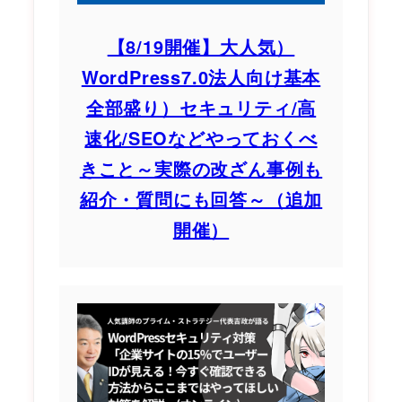
【8/19開催】大人気）
WordPress7.0法人向け基本
全部盛り）セキュリティ/高
速化/SEOなどやっておくべ
きこと～実際の改ざん事例も
紹介・質問にも回答～（追加
開催）