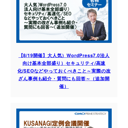
【8/19開催】大人気）WordPress7.0法人
向け基本全部盛り）セキュリティ/高速
化/SEOなどやっておくべきこと～実際の改
ざん事例も紹介・質問にも回答～（追加開
催）