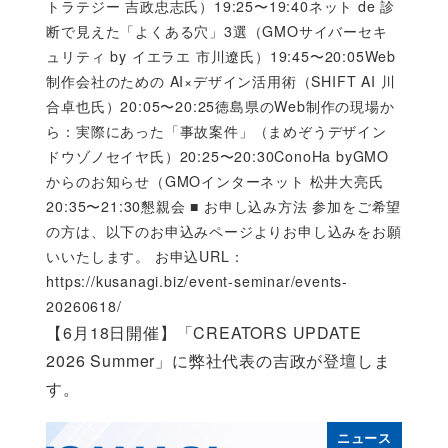
トラテジー 吉政忠志氏）19:25〜19:40ネット de 診
断で見えた「よくある穴」3選（GMOサイバーセキ
ュリティ by イエラエ 市川遼氏）19:45〜20:05Web
制作会社のための AI×デザイン活用術（SHIFT AI 川
合卓也氏）20:05〜20:25徳島県のWeb制作の現場か
ら：実際にあった「事故案件」（まめぞうデザイン
ドウゾノセイヤ氏）20:25〜20:30ConoHa byGMO
からのお知らせ（GMOインターネット 松井大亮氏
20:35〜21:30懇親会 ■ お申し込み方法 参加をご希望
の方は、以下のお申込みページよりお申し込みをお願
いいたします。 お申込URL：
https://kusanagi.biz/event-seminar/events-
20260618/
【6月18日開催】「CREATORS UPDATE
2026 Summer」に弊社代表の吉政が登壇しま
す。
ニュース