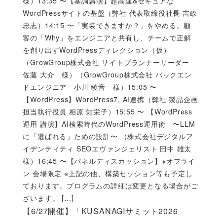
様）13:35 〜【基調講演】超高速&セキュアな
WordPressサイトの基盤（弊社 代表取締役社長 吉政
忠志）14:15 〜「実装できますか？」をやめる。顧
客の「Why」をエンジニアと共有し、チームで正解
を創り出すWordPressディレクション（仮）
（GrowGroup株式会社 サイトプランナーリーダー
佐藤 大介 様）（GrowGroup株式会社 バックエン
ドエンジニア 小川 綾音 様）15:05 〜
【WordPress】WordPress7, AI連携（弊社 製品企画
担当執行役員 相原 知栄子）15:55 〜 【WordPress
運用 講演】AI検索時代のWordPress運用術 〜LLM
に「選ばれる」ための設計〜 （株式会社デジタルア
イデンティティ SEOエヴァンジェリスト 田中 雄太
様）16:45 〜【パネルディスカッション】※オフライ
ン 会場限定 ※上記の他、構築セッション等も予定し
ております。プログラムの詳細は変更となる場合がご
ざいます。 […]
【6/27開催】「KUSANAGIサミット2026