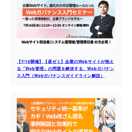
【7/16開催】【昼ゼミ】企業のWebサイトが抱え
る「Web管理」の問題を解決する、Webガバナン
ス入門（Webガバナンスガイドライン解説）