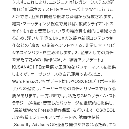
きます。これにより、エンジニアは「レガシーシステムの延
命」と「新環境のテスト」を同一サーバ上で安全に行うこ
とができ、互換性問題や複雑な管理から解放されます。
経営・マーケティング視点で見れば、複数クライアントの
サイトを1台で管理しインフラの維持費を劇的に削減でき
るため、浮いた予算をUI/UXの改善や新規コンテンツ制
作などの「攻め」の施策へシフトできる、非常に大きなビ
ジネスインパクトを生み出します。 3. 企業としての責任
を果たすための「動作保証」と「継続アップデート」
KUSANAGI FEは無償で圧倒的なパフォーマンスを提供
しますが、オープンソースの自己運用である以上、
WordPressのアップデート対応やOSのEOL（サポート終
了）への追従は、ユーザー自身の責任とリソースで行う必
要があります。 一方、BEでは、私たちGMOプライム・スト
ラテジーが検証・管理したパッケージを継続的に提供し、
「最新版WordPressの動作保証」を行います。OSのEOL
まで各種モジュールアップデートや、脆弱性情報
（Security Advisory）の迅速な提供が含まれるため、エン