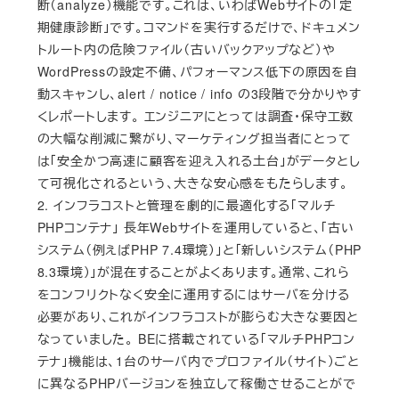
断（analyze）機能です。これは、いわばWebサイトの「定
期健康診断」です。コマンドを実行するだけで、ドキュメン
トルート内の危険ファイル（古いバックアップなど）や
WordPressの設定不備、パフォーマンス低下の原因を自
動スキャンし、alert / notice / info の3段階で分かりやす
くレポートします。 エンジニアにとっては調査・保守工数
の大幅な削減に繋がり、マーケティング担当者にとって
は「安全かつ高速に顧客を迎え入れる土台」がデータとし
て可視化されるという、大きな安心感をもたらします。
2. インフラコストと管理を劇的に最適化する「マルチ
PHPコンテナ」 長年Webサイトを運用していると、「古い
システム（例えばPHP 7.4環境）」と「新しいシステム（PHP
8.3環境）」が混在することがよくあります。通常、これら
をコンフリクトなく安全に運用するにはサーバを分ける
必要があり、これがインフラコストが膨らむ大きな要因と
なっていました。 BEに搭載されている「マルチPHPコン
テナ」機能は、1台のサーバ内でプロファイル（サイト）ごと
に異なるPHPバージョンを独立して稼働させることがで