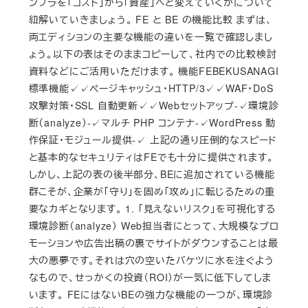
ンフラを「コスト」から「資産」へと変えていくかについて
紐解いていきましょう。 FE と BE の機能比較 まずは、
両エディションの主要な機能の違いを一覧で確認しまし
ょう。以下の表はそのままコピーして、社内での比較検討
資料などにご活用いただけます。 機能FEBEKUSANAGI
標準機能✓✓ページキャッシュ・HTTP/3✓✓WAF・DoS
攻撃対策・SSL 自動更新✓✓Webセットアップ-✓環境診
断（analyze）-✓マルチ PHP コンテナ-✓WordPress 動
作保証・モジュール提供-✓ 上記の通り圧倒的なスピード
と基本的なセキュリティはFEでも十分に提供されます。
しかし、上記の表の後半部分、BEに追加されている機能
群こそが、企業が「守り」を固め「攻め」に転じるための重
要なカギとなります。 1. 「見えないリスク」を可視化する
環境診断（analyze） Web担当者にとって、大規模なプロ
モーションや広告出稿の裏でサイトがダウンすることは最
大の悪夢です。それは穴の空いたバケツに水を注ぐよう
なもので、せっかくの投資（ROI）が一気に低下してしま
います。 FEにはないBEの強力な機能の一つが、環境診