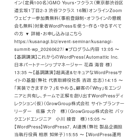
イン（定員100名）GMO Yours・フクラス（東京都渋谷区
道玄坂1丁目2-3 渋谷フクラス 16階）オンラインZoom
ウェビナー参加費無料（事前登録制・オフラインの懇親
会も無料）対象者WordPressを使う・作る・守るすべて
の方 ▼ 詳細・お申し込みはこちら
https://kusanagi.biz/event-seminar/kusanagi-
summit-wp_20260627/ ■プログラム内容 13:05 〜
【基調講演】これからのWordPress（Automattic Inc.
日本パートナーシップマネージャー 花森 海音 様）
13:35 〜【基調講演】超高速&セキュアなWordPressサ
イトの基盤（弊社 代表取締役社長 吉政 忠志）14:15 〜
「実装できますか？」をやめる。顧客の「Why」をエンジ
ニアと共有し、チームで正解を創り出すWordPressディ
レクション（仮）（GrowGroup株式会社 サイトプランナー
リーダー 佐藤 大介 様）（GrowGroup株式会社 バッ
クエンドエンジニア 小川 綾音 様）15:05 〜
【WordPress】WordPress7, AI連携（弊社 製品企画担
当執行役員 相原 知栄子）15:55 〜 【WordPress運用