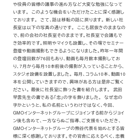
や役員の皆様の議事の進め方など大変な勉強になって
います。 このような機会をいただけたことに深く感謝し
ております。 さて、話は移転の話に戻ります。 新しい社
長室は以下の写真の通りです。 ここも居抜きのままなの
で、前の会社の社長室そのままです。社長室で会議もで
き効率的です。照明やマイクも設置し、その場でセミナー
登壇や動画撮影もできるようになりました。昨年一年間
の登壇回数が76回もあり、動画も毎月数本撮影してお
り、7月から毎月10本前後の撮影が入っていることから、
スタジオ設備を設置しました。 毎月、コラム10本、動画10
本を公開していきますので、興味がある方は是非ご覧く
ださい。 最後に社長室に飾った書を紹介します。 武田
早雲先生の書である「忠」の字を飾りました。 なぜ忠の
字かというと、私の名前というわけではなく、今回、
GMOインターネットグループにジョインする前からジョイ
ン後も含めて、一方ならぬご指導、ご支援をいただき、
GMOインターネットグループの熊谷代表を始めとする皆
様に深く感謝しております。その官舎に応えるべく、忠義