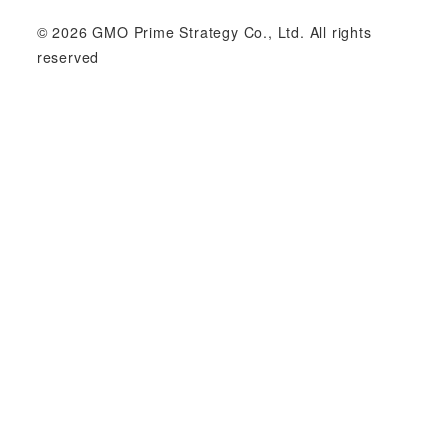
© 2026 GMO Prime Strategy Co., Ltd. All rights
reserved
GMOインターネットグループのセキュリティ事業について
世界初総合ネットセキュリティサービス「GMOセキュリティ24」
パスワード漏洩診断
Webサイトリスク診断
セキュリティ相談AIチャットボット
実在証明・盗聴対策
サイバー攻撃対策（GMOサイバーセキュリティ byイエラエ）
サイバー攻撃対策（GMO Flatt Security）
なりすまし対策
セキュリティ事業の軌跡