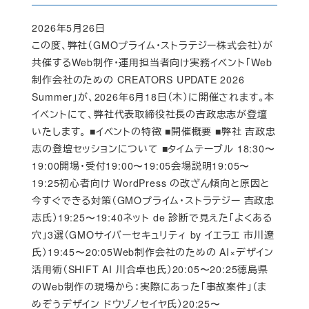
2026年5月26日
Published
この度、弊社（GMOプライム・ストラテジー株式会社）が
共催するWeb制作・運用担当者向け実務イベント「Web
制作会社のための CREATORS UPDATE 2026
Summer」が、2026年6月18日（木）に開催されます。本
イベントにて、弊社代表取締役社長の吉政忠志が登壇
いたします。 ■イベントの特徴 ■開催概要 ■弊社 吉政忠
志の登壇セッションについて ■タイムテーブル 18:30〜
19:00開場・受付19:00〜19:05会場説明19:05〜
19:25初心者向け WordPress の改ざん傾向と原因と
今すぐできる対策（GMOプライム・ストラテジー 吉政忠
志氏）19:25〜19:40ネット de 診断で見えた「よくある
穴」3選（GMOサイバーセキュリティ by イエラエ 市川遼
氏）19:45〜20:05Web制作会社のための AI×デザイン
活用術（SHIFT AI 川合卓也氏）20:05〜20:25徳島県
のWeb制作の現場から：実際にあった「事故案件」（ま
めぞうデザイン ドウゾノセイヤ氏）20:25〜