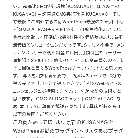
い。 超高速CMS実行環境「KUSANAGI」 はじめての
KUSANAGI – 超高速CMS実行環境 KUSANAGI そし
て最後にご紹介するのはWordPress最強のチャットボッ
ト「GMO AI RAGチャット」です。 何故再強化というと、
他社と比較して圧倒的な機能・性能・価格差があり、最強
最安値のソリューションだからです。シナリオ不要で、メン
テナンスフリーで初期料金ゼロ円、月額料金がユーザー
無制限で2200円で、他より1.4～1.8倍高品質なので。ま
さに最強と言えるWordPressチャットボットだと思いま
す。 導入も、技術者不要で、上記の4ステップで10分で
導入完了です。10分で導入できて、自社のWebサイトの
コンシェルジュが構築できなんて、なかなかの技術だと
思います。 GMO AI RAGチャット | GMO AI RAG な
お、本コラムは動画で解説を見れます。興味がある方は
以下の動画もご覧ください。
この夏ためしてほしい、最新のKUSANAGIと
WordPressお勧めプラグイン～リスクあるプラグ