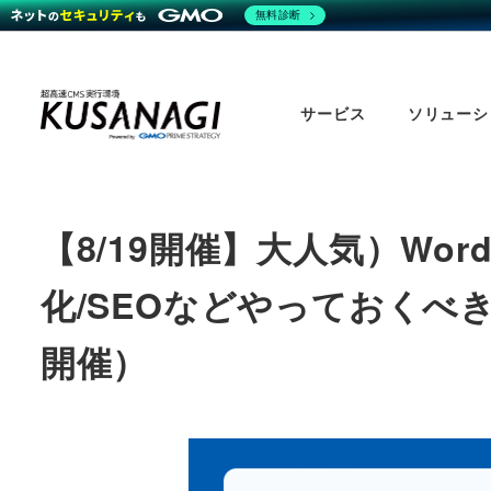
無料診断
Skip
to
サービス
ソリューシ
main
content
【8/19開催】大人気）Wor
化/SEOなどやっておく
開催）