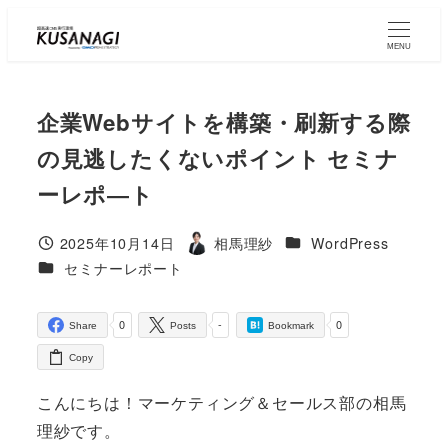
Skip
to
MENU
main
content
企業Webサイトを構築・刷新する際
の見逃したくないポイント セミナ
ーレポ―ト
コラムカテゴリ
2025年10月14日
相馬理紗
WordPress
Published
Author
コラムカテゴリ
セミナーレポート
0
-
0
Share
Posts
Bookmark
Copy
こんにちは！マーケティング＆セールス部の相馬
理紗です。