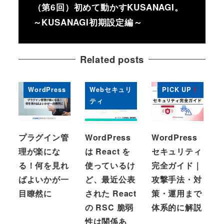
（第6回）初めて動かすKUSANAGI。
～KUSANAGI初期設定編～
Related posts
WordPress
Webセキュリ
PICK UP
ティ
プラグイン管
WordPress
WordPress
理が楽にな
は React を
セキュリティ
る！何を見れ
使っているけ
完全ガイド｜
ばよいかが一
ど、最近公表
攻撃手法・対
目瞭然に
された React
策・運用まで
の RSC 脆弱
体系的に解説
性は関係あ