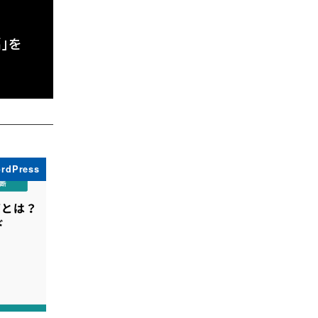
編」を
rdPress