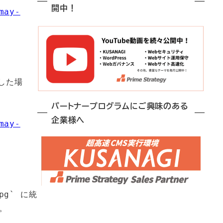
開中！
may-
した場
パートナープログラムにご興味のある
企業様へ
may-
pg` に統

