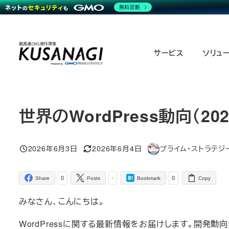
無料診断
Skip
to
サービス
ソリュ
main
content
世界のWordPress動向（20
2026年6月3日
2026年6月4日
プライム・ストラテジ
Published
Modified
Author
0
-
0
Share
Posts
Bookmark
Copy
みなさん、こんにちは。
WordPressに関する最新情報をお届けします。開発