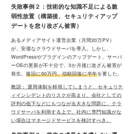
失敗事例２：技術的な知識不足による脆
弱性放置（構築後、セキュリティアップ
デートを怠り改ざん被害）
あるメディアサイト運営企業（月間20万PV）
が、安価なクラウドサーバを導入。しかし、
WordPressやプラグインのアップデート、サーバ
ーOSの更新が不十分で、3か月後に改ざん被害が
発生。
復旧に50万円、信頼回復に半年
を要した。
教訓： 運用体制を軽視してしまうと、セキュリテ
ィインシデントのリスクが高まり、会社としての
評判の低下などにもつながる大きな問題に。クラ
ウドサーバを利用する上で、社内に専門知識がな
い場合はマネージドサービスを検討すべき。