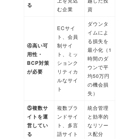
上を見込
越した投
る
む企業
資
ダウンタ
ECサイ
イムによ
ト、会員
る損失を
④高い可
制サイ
最小化（1
用性・
ト、ミッ
時間のダ
BCP対策
ションク
ウンで平
が必要
リティカ
均50万円
ルなサイ
の機会損
ト
失）
⑤複数サ
複数ブラ
統合管理
イトを運
ンドサイ
と効率的
営してい
ト、多言
なリソー
る
語サイト
ス配分