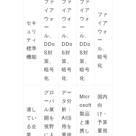
ファ
ファ
ファ
イア
イア
イア
ファ
ウォ
ウォ
ウォ
セキ
イア
ー
ー
ー
ュリ
ウォ
ル、
ル、
ル、
ティ
ー
DDo
DDo
DDo
標準
ル、
S対
S対
S対
機能
暗号
策、
策、
策、
化
暗号
暗号
暗号
化
化
化
グロ
デー
Micr
国内
ーバ
タ分
osoft
向
適し
ル展
析・
製品
け・
てい
開を
AI活
と連
予算
る企
視野
用を
携し
重視
業
に入
重視