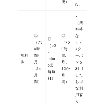
後）
B）
×
（無
料枠
◎
◎
な
◎
（75
（75
し）
（e2
0時
0時
※ク
-
無料
間/
間/
ーポ
micr
枠
月、
月、
ンを
o常
12か
12か
利用
時無
月
月
した
料）
間）
間）
お得
な利
用有
り