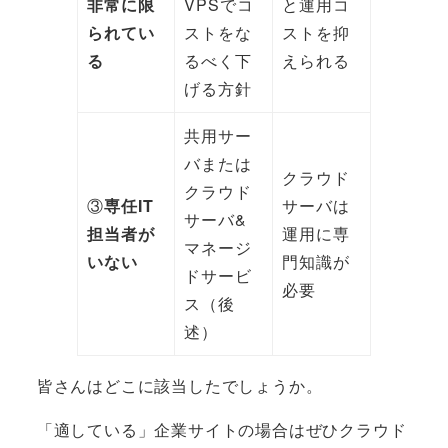
非常に限
VPSでコ
と運用コ
られてい
ストをな
ストを抑
る
るべく下
えられる
げる方針
共用サー
バまたは
クラウド
クラウド
③
専任IT
サーバは
サーバ&
担当者が
運用に専
マネージ
いない
門知識が
ドサービ
必要
ス（後
述）
皆さんはどこに該当したでしょうか。
「適している」企業サイトの場合はぜひクラウド