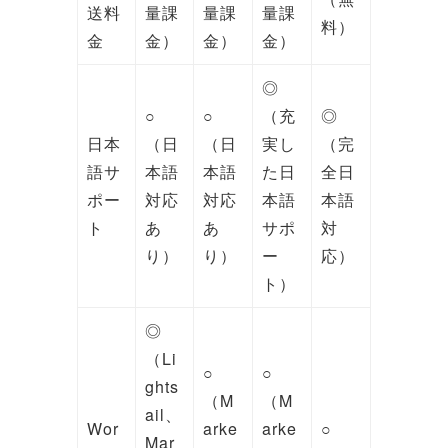
送料
量課
量課
量課
料）
金
金）
金）
金）
◎
○
○
（充
◎
日本
（日
（日
実し
（完
語サ
本語
本語
た日
全日
ポー
対応
対応
本語
本語
ト
あ
あ
サポ
対
り）
り）
ー
応）
ト）
◎
（Li
○
○
ghts
（M
（M
ail、
Wor
arke
arke
○
Mar