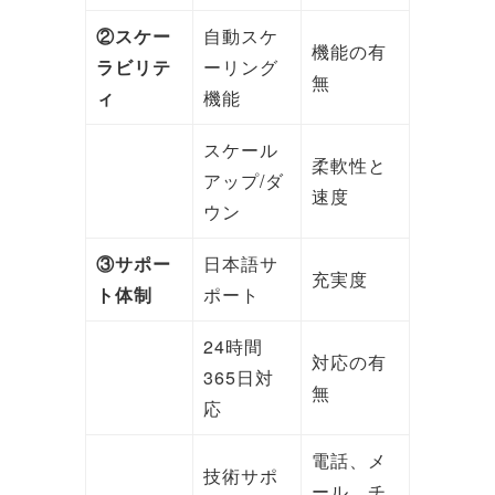
②スケー
自動スケ
機能の有
ラビリテ
ーリング
無
ィ
機能
スケール
柔軟性と
アップ/ダ
速度
ウン
③サポー
日本語サ
充実度
ト体制
ポート
24時間
対応の有
365日対
無
応
電話、メ
技術サポ
ール、チ