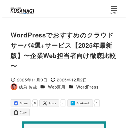
Skip
to
MENU
main
content
WordPressでおすすめのクラウド
サーバ4選+サービス【2025年最新
版】〜企業Web担当者向け徹底比較
〜
2025年11月9日
2025年12月2日
Published
Modified
コラムカテゴリ
コラムカテゴリ
穂苅 智哉
Web運用
WordPress
Author
0
-
1
Share
Posts
Bookmark
Copy