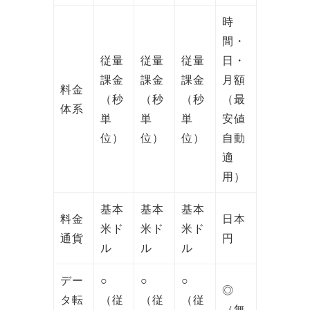
時
間・
従量
従量
従量
日・
課金
課金
課金
月額
料金
（秒
（秒
（秒
（最
体系
単
単
単
安値
位）
位）
位）
自動
適
用）
基本
基本
基本
料金
日本
米ド
米ド
米ド
通貨
円
ル
ル
ル
デー
○
○
○
◎
タ転
（従
（従
（従
（無