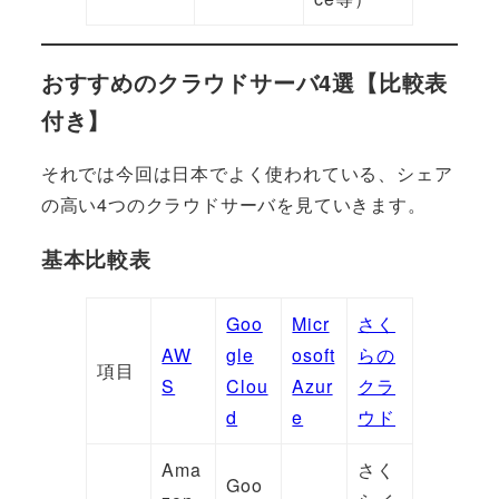
おすすめのクラウドサーバ4選【比較表
付き】
それでは今回は日本でよく使われている、シェア
の高い4つのクラウドサーバを見ていきます。
基本比較表
Goo
Micr
さく
AW
gle
osoft
らの
項目
S
Clou
Azur
クラ
d
e
ウド
Ama
さく
Goo