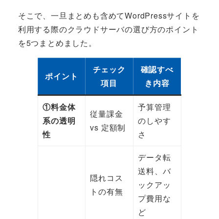
そこで、一旦まとめも含めてWordPressサイトを
利用する際のクラウドサーバの選び方のポイント
を5つまとめました。
チェック
確認すべ
ポイント
項目
き内容
①料金体
予算管理
従量課金
系の透明
のしやす
vs 定額制
性
さ
データ転
送料、バ
隠れコス
ックアッ
トの有無
プ費用な
ど