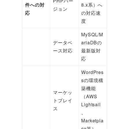
PHPバー
件への対
8.x系）へ
ジョン
応
の対応速
度
MySQL/M
データベ
ariaDBの
ース対応
最新版対
応
WordPres
sの環境構
築機能
マーケッ
（AWS
トプレイ
Lightsail
ス
、
Marketpla
ce等）