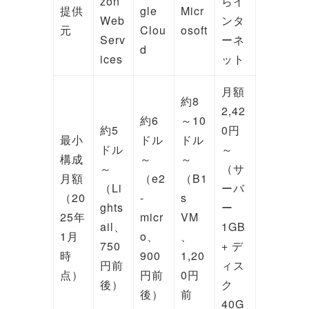
zon
らイ
提供
gle
Micr
Web
ンタ
元
Clou
osoft
Serv
ーネ
d
ices
ット
月額
約8
2,42
約6
～10
約5
0円
最小
ドル
ドル
ドル
～
構成
～
～
～
（サ
月額
（e2
（B1
（Li
ーバ
（20
-
s
ghts
ー
25年
micr
VM
ail、
1GB
1月
o、
、
750
+ デ
時
900
1,20
円前
ィス
点）
円前
0円
後）
ク
後）
前
40G