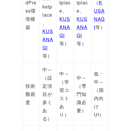
dPre
tplac
tplac
（
K
ketp
ss環
e、
e、
USA
lace
境構
KUS
KUS
NAG
、
築
ANA
ANA
I
等）
KUS
GI
GI
ANA
等）
等）
GI
等）
中～
中～
低・
（設
中～
（学
中～
技術
定項
（専
習コ
（国
難易
目が
門知
スト
内向
度
多く
識必
あ
け
あ
要）
り）
UI）
る）