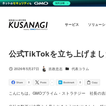
無料診断
Skip
to
サービス
ソリューシ
main
content
公式TikTokを立ち上げま
コラムカテゴリ
2026年5月27日
吉政忠志
代表コラム
Published
Author
0
-
0
Share
Posts
Bookmark
Copy
こんにちは。GMOプライム・ストラテジー 社長の