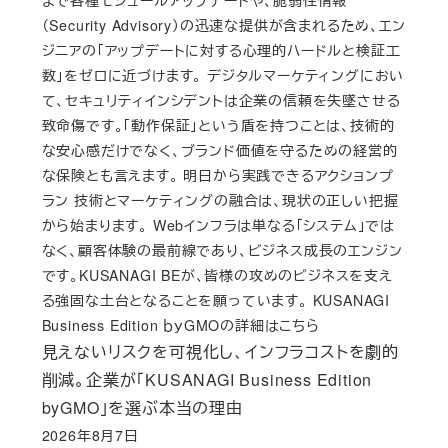
まで各種モジュールアップデートや、脆弱性情報
（Security Advisory）の迅速な提供が含まれるため、エン
ジニアの「アップデートに対する心理的ハードルと検証工
数」をゼロに近づけます。 デジタルマーケティングにおい
て、セキュリティインシデントは企業の信頼を失墜させる
致命傷です。「動作保証」という盾を持つことは、技術的
な安心感だけでなく、ブランド価値を守るための経営的
な保険とも言えます。 明日から実践できるアクションプ
ラン 技術とマーケティングの融合は、現状の正しい把握
から始まります。 Webインフラは単なる「システム」では
なく、顧客体験の最前線であり、ビジネス成長のエンジン
です。KUSANAGI BEが、皆様の攻めのビジネスを支え
る強固な土台となることを願っています。 KUSANAGI
Business Edition ｂｙGMOの詳細はこちら
見えないリスクを可視化し、インフラコストを劇的
削減。企業が「KUSANAGI Business Edition
byGMO」を選ぶ本当の理由
2026年8月7日
Published