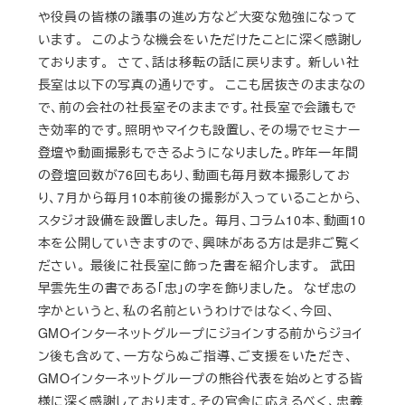
や役員の皆様の議事の進め方など大変な勉強になって
います。 このような機会をいただけたことに深く感謝し
ております。 さて、話は移転の話に戻ります。 新しい社
長室は以下の写真の通りです。 ここも居抜きのままなの
で、前の会社の社長室そのままです。社長室で会議もで
き効率的です。照明やマイクも設置し、その場でセミナー
登壇や動画撮影もできるようになりました。昨年一年間
の登壇回数が76回もあり、動画も毎月数本撮影してお
り、7月から毎月10本前後の撮影が入っていることから、
スタジオ設備を設置しました。 毎月、コラム10本、動画10
本を公開していきますので、興味がある方は是非ご覧く
ださい。 最後に社長室に飾った書を紹介します。 武田
早雲先生の書である「忠」の字を飾りました。 なぜ忠の
字かというと、私の名前というわけではなく、今回、
GMOインターネットグループにジョインする前からジョイ
ン後も含めて、一方ならぬご指導、ご支援をいただき、
GMOインターネットグループの熊谷代表を始めとする皆
様に深く感謝しております。その官舎に応えるべく、忠義