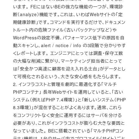
います。 FEにはないBEの強力な機能の一つが、環境診
断（analyze）機能です。これは、いわばWebサイトの「定
期健康診断」です。コマンドを実行するだけで、ドキュメン
トルート内の危険ファイル（古いバックアップなど）や
WordPressの設定不備、パフォーマンス低下の原因を自
動スキャンし、alert / notice / info の3段階で分かりやす
くレポートします。 エンジニアにとっては調査・保守工数
の大幅な削減に繋がり、マーケティング担当者にとって
は「安全かつ高速に顧客を迎え入れる土台」がデータとし
て可視化されるという、大きな安心感をもたらします。
2. インフラコストと管理を劇的に最適化する「マルチ
PHPコンテナ」 長年Webサイトを運用していると、「古い
システム（例えばPHP 7.4環境）」と「新しいシステム（PHP
8.3環境）」が混在することがよくあります。通常、これら
をコンフリクトなく安全に運用するにはサーバを分ける
必要があり、これがインフラコストが膨らむ大きな要因と
なっていました。 BEに搭載されている「マルチPHPコン
テナ」機能は、1台のサーバ内でプロファイル（サイト）ごと