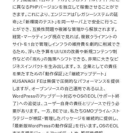
に異なるPHPバージョンを独立して稼働させることがで
きます。これにより、エンジニアは「レガシーシステムの延
命」と「新環境のテスト」を同一サーバ上で安全に行うこ
とができ、互換性問題や複雑な管理から解放されます。
経営・マーケティング視点で見れば、複数クライアントの
サイトを1台で管理しインフラの維持費を劇的に削減でき
るため、浮いた予算をUI/UXの改善や新規コンテンツ制
作などの「攻め」の施策へシフトできる、非常に大きなビ
ジネスインパクトを生み出します。 3. 企業としての責任
を果たすための「動作保証」と「継続アップデート」
KUSANAGI FEは無償で圧倒的なパフォーマンスを提供
しますが、オープンソースの自己運用である以上、
WordPressのアップデート対応やOSのEOL（サポート終
了）への追従は、ユーザー自身の責任とリソースで行う必
要があります。 一方、BEでは、私たちGMOプライム・スト
ラテジーが検証・管理したパッケージを継続的に提供し、
「最新版WordPressの動作保証」を行います。OSのEOL