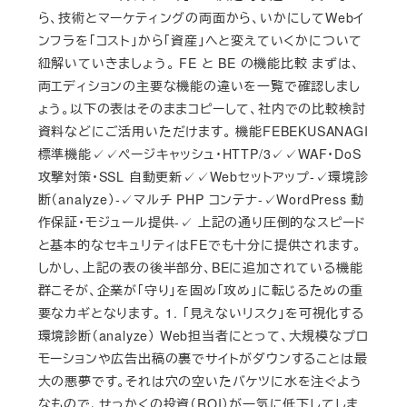
ら、技術とマーケティングの両面から、いかにしてWebイ
ンフラを「コスト」から「資産」へと変えていくかについて
紐解いていきましょう。 FE と BE の機能比較 まずは、
両エディションの主要な機能の違いを一覧で確認しまし
ょう。以下の表はそのままコピーして、社内での比較検討
資料などにご活用いただけます。 機能FEBEKUSANAGI
標準機能✓✓ページキャッシュ・HTTP/3✓✓WAF・DoS
攻撃対策・SSL 自動更新✓✓Webセットアップ-✓環境診
断（analyze）-✓マルチ PHP コンテナ-✓WordPress 動
作保証・モジュール提供-✓ 上記の通り圧倒的なスピード
と基本的なセキュリティはFEでも十分に提供されます。
しかし、上記の表の後半部分、BEに追加されている機能
群こそが、企業が「守り」を固め「攻め」に転じるための重
要なカギとなります。 1. 「見えないリスク」を可視化する
環境診断（analyze） Web担当者にとって、大規模なプロ
モーションや広告出稿の裏でサイトがダウンすることは最
大の悪夢です。それは穴の空いたバケツに水を注ぐよう
なもので、せっかくの投資（ROI）が一気に低下してしま