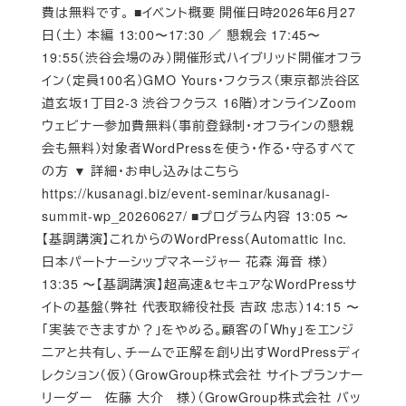
費は無料です。 ■イベント概要 開催日時2026年6月27
日（土） 本編 13:00〜17:30 ／ 懇親会 17:45〜
19:55（渋谷会場のみ）開催形式ハイブリッド開催オフラ
イン（定員100名）GMO Yours・フクラス（東京都渋谷区
道玄坂1丁目2-3 渋谷フクラス 16階）オンラインZoom
ウェビナー参加費無料（事前登録制・オフラインの懇親
会も無料）対象者WordPressを使う・作る・守るすべて
の方 ▼ 詳細・お申し込みはこちら
https://kusanagi.biz/event-seminar/kusanagi-
summit-wp_20260627/ ■プログラム内容 13:05 〜
【基調講演】これからのWordPress（Automattic Inc.
日本パートナーシップマネージャー 花森 海音 様）
13:35 〜【基調講演】超高速&セキュアなWordPressサ
イトの基盤（弊社 代表取締役社長 吉政 忠志）14:15 〜
「実装できますか？」をやめる。顧客の「Why」をエンジ
ニアと共有し、チームで正解を創り出すWordPressディ
レクション（仮）（GrowGroup株式会社 サイトプランナー
リーダー 佐藤 大介 様）（GrowGroup株式会社 バッ