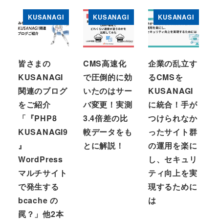
KUSANAGI
KUSANAGI
KUSANAGI
皆さまの
CMS高速化
企業の乱立す
KUSANAGI
で圧倒的に効
るCMSを
関連のブログ
いたのはサー
KUSANAGI
をご紹介
バ変更！実測
に統合！手が
「『PHP8
3.4倍差の比
つけられなか
KUSANAGI9
較データをも
ったサイト群
』
とに解説！
の運用を楽に
WordPress
し、セキュリ
マルチサイト
ティ向上を実
で発生する
現するために
bcache の
は
罠？」他2本