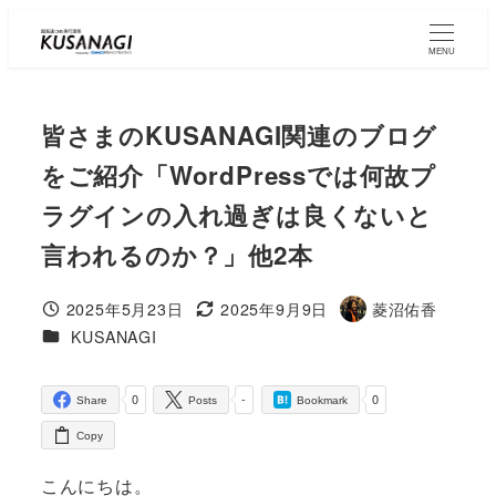
Skip
to
MENU
main
content
皆さまのKUSANAGI関連のブログ
をご紹介「WordPressでは何故プ
ラグインの入れ過ぎは良くないと
言われるのか？」他2本
2025年5月23日
2025年9月9日
菱沼佑香
Published
Modified
Author
コラムカテゴリ
KUSANAGI
0
-
0
Share
Posts
Bookmark
Copy
こんにちは。