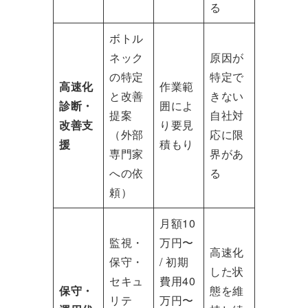
る
ボトル
ネック
原因が
の特定
特定で
高速化
作業範
と改善
きない
診断・
囲によ
提案
自社対
改善支
り要見
（外部
応に限
援
積もり
専門家
界があ
への依
る
頼）
月額10
監視・
万円〜
高速化
保守・
/ 初期
した状
セキュ
費用40
保守・
態を維
リテ
万円〜