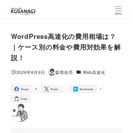
Skip
to
MENU
main
content
WordPress高速化の費用相場は？
｜ケース別の料金や費用対効果を解
説！
コラムカテゴリ
2026年6月9日
森岡佑亮
Web高速化
Published
Author
0
-
1
Share
Posts
Bookmark
Copy