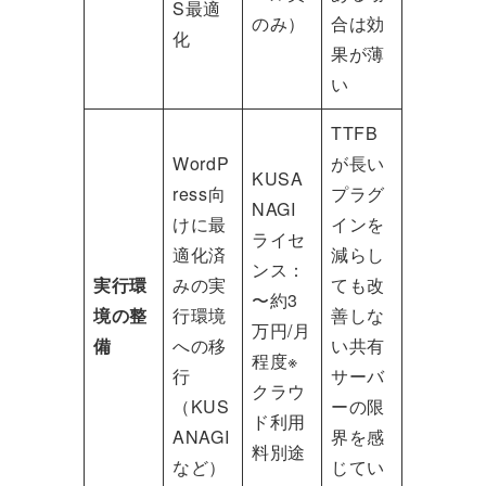
S最適
のみ）
合は効
化
果が薄
い
TTFB
WordP
が長い
KUSA
ress向
プラグ
NAGI
けに最
インを
ライセ
適化済
減らし
ンス：
実行環
みの実
ても改
〜約3
境の整
行環境
善しな
万円/月
備
への移
い共有
程度※
行
サーバ
クラウ
（KUS
ーの限
ド利用
ANAGI
界を感
料別途
など）
じてい