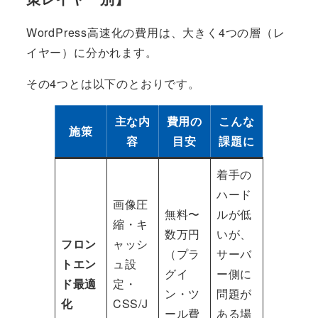
WordPress高速化の費用は、大きく4つの層（レ
イヤー）に分かれます。
その4つとは以下のとおりです。
主な内
費用の
こんな
施策
容
目安
課題に
着手の
ハード
画像圧
無料〜
ルが低
縮・キ
数万円
いが、
フロン
ャッシ
（プラ
サーバ
トエン
ュ設
グイ
ー側に
ド最適
定・
ン・ツ
問題が
化
CSS/J
ール費
ある場