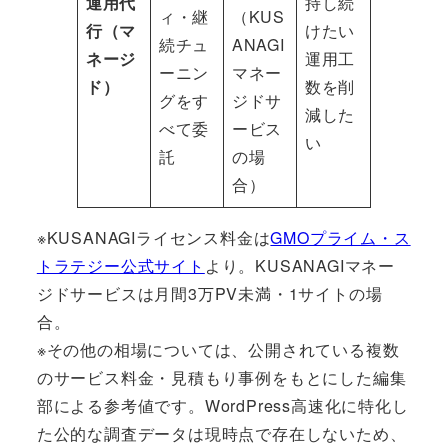
運用代
持し続
ィ・継
（KUS
行（マ
けたい
続チュ
ANAGI
ネージ
運用工
ーニン
マネー
ド）
数を削
グをす
ジドサ
減した
べて委
ービス
い
託
の場
合）
※KUSANAGIライセンス料金は
GMOプライム・ス
トラテジー公式サイト
より。KUSANAGIマネー
ジドサービスは月間3万PV未満・1サイトの場
合。
※その他の相場については、公開されている複数
のサービス料金・見積もり事例をもとにした編集
部による参考値です。WordPress高速化に特化し
た公的な調査データは現時点で存在しないため、