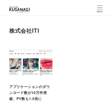
Skip
to
MENU
main
content
株式会社ITI
アプリケーションのダウ
ンロード数が10万件突
破、PV数も1.5倍に