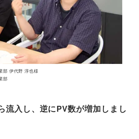
業部 伊代野 淳也様
業部
ら流入し、逆にPV数が増加しまし