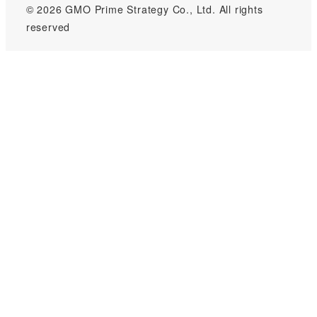
© 2026 GMO Prime Strategy Co., Ltd. All rights
reserved
GMOインターネットグループのセキュリティ事業について
世界初総合ネットセキュリティサービス「GMOセキュリティ24」
パスワード漏洩診断
Webサイトリスク診断
セキュリティ相談AIチャットボット
実在証明・盗聴対策
サイバー攻撃対策（GMOサイバーセキュリティ byイエラエ）
サイバー攻撃対策（GMO Flatt Security）
なりすまし対策
セキュリティ事業の軌跡