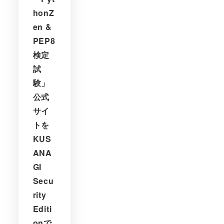
honZ
en &
PEP8
検定
試
験」
公式
サイ
トを
KUS
ANA
GI
Secu
rity
Editi
onで