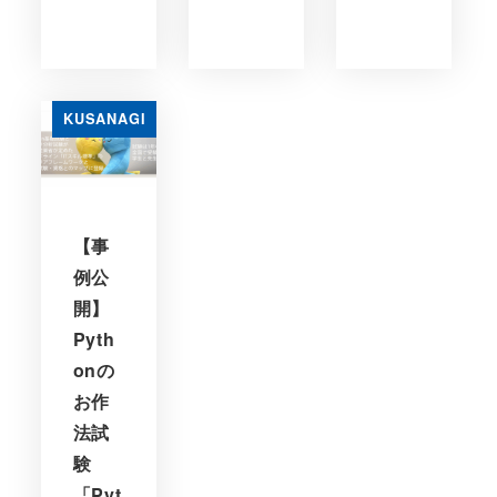
KUSANAGI
【事
例公
開】
Pyth
onの
お作
法試
験
「Pyt