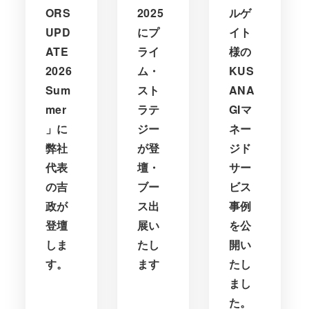
ORS
2025
ルゲ
UPD
にプ
イト
ATE
ライ
様の
2026
ム・
KUS
Sum
スト
ANA
mer
ラテ
GIマ
」に
ジー
ネー
弊社
が登
ジド
代表
壇・
サー
の吉
ブー
ビス
政が
ス出
事例
登壇
展い
を公
しま
たし
開い
す。
ます
たし
まし
た。