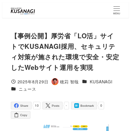
Skip
to
MENU
main
content
【事例公開】厚労省「LO活」サイ
トでKUSANAGI採用、セキュリテ
ィ対策が施された環境で安全・安定
したWebサイト運用を実現
ニュース・お知らせタイ
2025年8月29日
穂苅 智哉
KUSANAGI
Published
Author
ニュース・お知らせタイプ
ニュース
10
-
0
Share
Posts
Bookmark
Copy