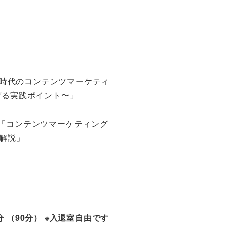
「AI時代のコンテンツマーケティ
げる実践ポイント〜」
ジー「コンテンツマーケティング
り解説」
了
0分 （90分） ※入退室自由です