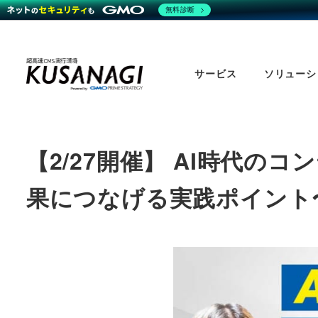
無料診断
Skip
to
サービス
ソリューシ
main
content
【2/27開催】 AI時代
果につなげる実践ポイント