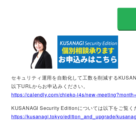
セキュリティ運用を自動化して工数を削減するKUSANAGIの
以下URLからお申込みください。
https://calendly.com/chieko-i4s/new-meeting?mont
KUSANAGI Security Editionについては以下をご
https://kusanagi.tokyo/edition_and_upgrade/kusanagi