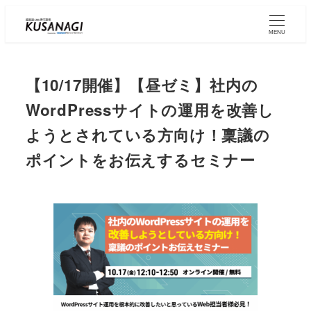
Skip
to
MENU
main
content
【10/17開催】【昼ゼミ】社内の
WordPressサイトの運用を改善し
ようとされている方向け！稟議の
ポイントをお伝えするセミナー