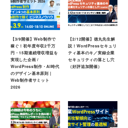
【3/9開催】Web制作で
【2/12開催】徳丸先生解
稼ぐ！初年度年収2千万
説！WordPressセキュリ
円・15期連続増収増益を
ティ基本のキ／実録企業
実現した企画 /
セキュリティの落とし穴
WordPress制作・AI時代
（好評追加開催）
のデザイン基本原則 |
Web制作者サミット
2026