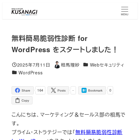
Skip
to
MENU
main
content
無料簡易脆弱性診断 for
WordPress をスタートしました！
コラムカテゴリ
2025年7月11日
相馬理紗
Webセキュリティ
Published
Author
コラムカテゴリ
WordPress
164
-
0
Share
Posts
Bookmark
Copy
こんにちは、マーケティング＆セールス部の相馬で
す。
プライム・ストラテジーでは「
無料簡易脆弱性診断