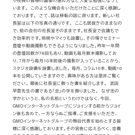
や役員の皆様の議事の進め方など大変な勉強になって
います。 このような機会をいただけたことに深く感謝し
ております。 さて、話は移転の話に戻ります。 新しい社
長室は以下の写真の通りです。 ここも居抜きのままなの
で、前の会社の社長室そのままです。社長室で会議もで
き効率的です。照明やマイクも設置し、その場でセミナー
登壇や動画撮影もできるようになりました。昨年一年間
の登壇回数が76回もあり、動画も毎月数本撮影してお
り、7月から毎月10本前後の撮影が入っていることから、
スタジオ設備を設置しました。 毎月、コラム10本、動画10
本を公開していきますので、興味がある方は是非ご覧く
ださい。 最後に社長室に飾った書を紹介します。 武田
早雲先生の書である「忠」の字を飾りました。 なぜ忠の
字かというと、私の名前というわけではなく、今回、
GMOインターネットグループにジョインする前からジョイ
ン後も含めて、一方ならぬご指導、ご支援をいただき、
GMOインターネットグループの熊谷代表を始めとする皆
様に深く感謝しております。その官舎に応えるべく、忠義