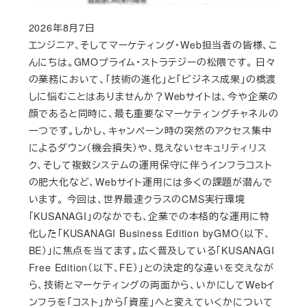
2026年8月7日
Published
エンジニア、そしてマーケティング・Web担当者の皆様、こ
んにちは。GMOプライム・ストラテジーの松隈です。 日々
の業務において、「技術の進化」と「ビジネス成果」の橋渡
しに悩むことはありませんか？Webサイトは、今や企業の
顔であると同時に、最も重要なマーケティングチャネルの
一つです。しかし、キャンペーン時の突然のアクセス集中
によるダウン（機会損失）や、見えないセキュリティリス
ク、そして複数システムの運用保守に伴うインフラコスト
の肥大化など、Webサイト運用には多くの課題が潜んで
います。 今回は、世界最速クラスのCMS実行環境
「KUSANAGI」のなかでも、企業での本格的な運用に特
化した「KUSANAGI Business Edition byGMO（以下、
BE）」に焦点を当てます。広く普及している「KUSANAGI
Free Edition（以下、FE）」との決定的な違いを交えなが
ら、技術とマーケティングの両面から、いかにしてWebイ
ンフラを「コスト」から「資産」へと変えていくかについて