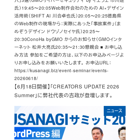
穴」3選（GMOサイバーセキュリティ by イエラエ 市川遼
氏）19:45〜20:05Web制作会社のための AI×デザイン
活用術（SHIFT AI 川合卓也氏）20:05〜20:25徳島県
のWeb制作の現場から：実際にあった「事故案件」（ま
めぞうデザイン ドウゾノセイヤ氏）20:25〜
20:30ConoHa byGMO からのお知らせ（GMOインタ
ーネット 松井大亮氏20:35〜21:30懇親会 ■ お申し込
み方法 参加をご希望の方は、以下のお申込みページよ
りお申し込みをお願いいたします。 お申込URL：
https://kusanagi.biz/event-seminar/events-
20260618/
【6月18日開催】「CREATORS UPDATE 2026
Summer」に弊社代表の吉政が登壇します。
ニュース