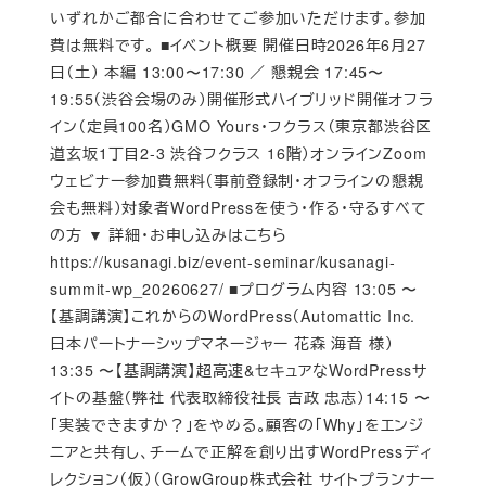
いずれかご都合に合わせてご参加いただけます。参加
費は無料です。 ■イベント概要 開催日時2026年6月27
日（土） 本編 13:00〜17:30 ／ 懇親会 17:45〜
19:55（渋谷会場のみ）開催形式ハイブリッド開催オフラ
イン（定員100名）GMO Yours・フクラス（東京都渋谷区
道玄坂1丁目2-3 渋谷フクラス 16階）オンラインZoom
ウェビナー参加費無料（事前登録制・オフラインの懇親
会も無料）対象者WordPressを使う・作る・守るすべて
の方 ▼ 詳細・お申し込みはこちら
https://kusanagi.biz/event-seminar/kusanagi-
summit-wp_20260627/ ■プログラム内容 13:05 〜
【基調講演】これからのWordPress（Automattic Inc.
日本パートナーシップマネージャー 花森 海音 様）
13:35 〜【基調講演】超高速&セキュアなWordPressサ
イトの基盤（弊社 代表取締役社長 吉政 忠志）14:15 〜
「実装できますか？」をやめる。顧客の「Why」をエンジ
ニアと共有し、チームで正解を創り出すWordPressディ
レクション（仮）（GrowGroup株式会社 サイトプランナー