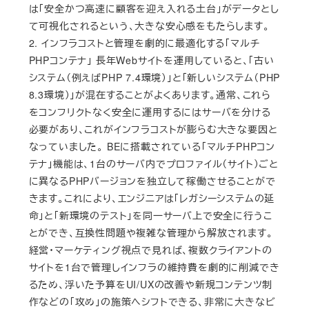
は「安全かつ高速に顧客を迎え入れる土台」がデータとし
て可視化されるという、大きな安心感をもたらします。
2. インフラコストと管理を劇的に最適化する「マルチ
PHPコンテナ」 長年Webサイトを運用していると、「古い
システム（例えばPHP 7.4環境）」と「新しいシステム（PHP
8.3環境）」が混在することがよくあります。通常、これら
をコンフリクトなく安全に運用するにはサーバを分ける
必要があり、これがインフラコストが膨らむ大きな要因と
なっていました。 BEに搭載されている「マルチPHPコン
テナ」機能は、1台のサーバ内でプロファイル（サイト）ごと
に異なるPHPバージョンを独立して稼働させることがで
きます。これにより、エンジニアは「レガシーシステムの延
命」と「新環境のテスト」を同一サーバ上で安全に行うこ
とができ、互換性問題や複雑な管理から解放されます。
経営・マーケティング視点で見れば、複数クライアントの
サイトを1台で管理しインフラの維持費を劇的に削減でき
るため、浮いた予算をUI/UXの改善や新規コンテンツ制
作などの「攻め」の施策へシフトできる、非常に大きなビ