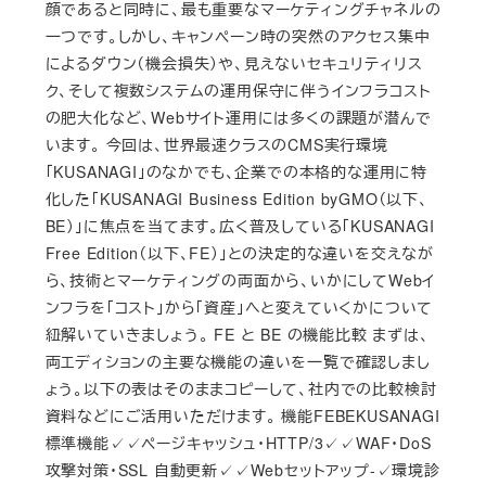
顔であると同時に、最も重要なマーケティングチャネルの
一つです。しかし、キャンペーン時の突然のアクセス集中
によるダウン（機会損失）や、見えないセキュリティリス
ク、そして複数システムの運用保守に伴うインフラコスト
の肥大化など、Webサイト運用には多くの課題が潜んで
います。 今回は、世界最速クラスのCMS実行環境
「KUSANAGI」のなかでも、企業での本格的な運用に特
化した「KUSANAGI Business Edition byGMO（以下、
BE）」に焦点を当てます。広く普及している「KUSANAGI
Free Edition（以下、FE）」との決定的な違いを交えなが
ら、技術とマーケティングの両面から、いかにしてWebイ
ンフラを「コスト」から「資産」へと変えていくかについて
紐解いていきましょう。 FE と BE の機能比較 まずは、
両エディションの主要な機能の違いを一覧で確認しまし
ょう。以下の表はそのままコピーして、社内での比較検討
資料などにご活用いただけます。 機能FEBEKUSANAGI
標準機能✓✓ページキャッシュ・HTTP/3✓✓WAF・DoS
攻撃対策・SSL 自動更新✓✓Webセットアップ-✓環境診