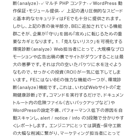
断（analyze）-✓マルチ PHP コンテナ-✓WordPress 動
作保証・モジュール提供-✓ 上記の通り圧倒的なスピード
と基本的なセキュリティはFEでも十分に提供されます。
しかし、上記の表の後半部分、BEに追加されている機能
群こそが、企業が「守り」を固め「攻め」に転じるための重
要なカギとなります。 1. 「見えないリスク」を可視化する
環境診断（analyze） Web担当者にとって、大規模なプロ
モーションや広告出稿の裏でサイトがダウンすることは最
大の悪夢です。それは穴の空いたバケツに水を注ぐよう
なもので、せっかくの投資（ROI）が一気に低下してしま
います。 FEにはないBEの強力な機能の一つが、環境診
断（analyze）機能です。これは、いわばWebサイトの「定
期健康診断」です。コマンドを実行するだけで、ドキュメン
トルート内の危険ファイル（古いバックアップなど）や
WordPressの設定不備、パフォーマンス低下の原因を自
動スキャンし、alert / notice / info の3段階で分かりやす
くレポートします。 エンジニアにとっては調査・保守工数
の大幅な削減に繋がり、マーケティング担当者にとって