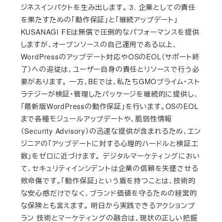
ジネスインパクトを生み出します。 3. 企業としての責任
を果たすための「動作保証」と「継続アップデート」
KUSANAGI FEは無償で圧倒的なパフォーマンスを提供
しますが、オープンソースの自己運用である以上、
WordPressのアップデート対応やOSのEOL（サポート終
了）への追従は、ユーザー自身の責任とリソースで行う必
要があります。 一方、BEでは、私たちGMOプライム・スト
ラテジーが検証・管理したパッケージを継続的に提供し、
「最新版WordPressの動作保証」を行います。OSのEOL
まで各種モジュールアップデートや、脆弱性情報
（Security Advisory）の迅速な提供が含まれるため、エン
ジニアの「アップデートに対する心理的ハードルと検証工
数」をゼロに近づけます。 デジタルマーケティングにおい
て、セキュリティインシデントは企業の信頼を失墜させる
致命傷です。「動作保証」という盾を持つことは、技術的
な安心感だけでなく、ブランド価値を守るための経営的
な保険とも言えます。 明日から実践できるアクションプ
ラン 技術とマーケティングの融合は、現状の正しい把握