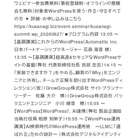
ウェビナー参加費無料（事前登録制・オフラインの懇親
会も無料）対象者WordPressを使う・作る・守るすべて
の方 ▼ 詳細・お申し込みはこちら
https://kusanagi.biz/event-seminar/kusanagi-
summit-wp_20260627/ ■プログラム内容 13:05 〜
【基調講演】これからのWordPress（Automattic Inc.
日本パートナーシップマネージャー 花森 海音 様）
13:35 〜【基調講演】超高速&セキュアなWordPressサ
イトの基盤（弊社 代表取締役社長 吉政 忠志）14:15 〜
「実装できますか？」をやめる。顧客の「Why」をエンジ
ニアと共有し、チームで正解を創り出すWordPressディ
レクション（仮）（GrowGroup株式会社 サイトプランナー
リーダー 佐藤 大介 様）（GrowGroup株式会社 バッ
クエンドエンジニア 小川 綾音 様）15:05 〜
【WordPress】WordPress7, AI連携（弊社 製品企画担
当執行役員 相原 知栄子）15:55 〜 【WordPress運用
講演】AI検索時代のWordPress運用術 〜LLMに「選
ばれる」ための設計〜 （株式会社デジタルアイデンティ