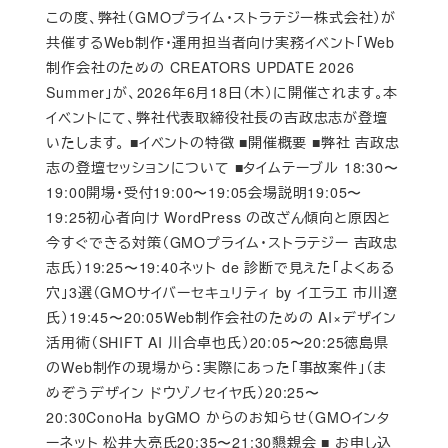
Published
この度、弊社（GMOプライム・ストラテジー株式会社）が
共催するWeb制作・運用担当者向け実務イベント「Web
制作会社のための CREATORS UPDATE 2026
Summer」が、2026年6月18日（木）に開催されます。本
イベントにて、弊社代表取締役社長の吉政忠志が登壇
いたします。 ■イベントの特徴 ■開催概要 ■弊社 吉政忠
志の登壇セッションについて ■タイムテーブル 18:30〜
19:00開場・受付19:00〜19:05会場説明19:05〜
19:25初心者向け WordPress の改ざん傾向と原因と
今すぐできる対策（GMOプライム・ストラテジー 吉政忠
志氏）19:25〜19:40ネット de 診断で見えた「よくある
穴」3選（GMOサイバーセキュリティ by イエラエ 市川遼
氏）19:45〜20:05Web制作会社のための AI×デザイン
活用術（SHIFT AI 川合卓也氏）20:05〜20:25徳島県
のWeb制作の現場から：実際にあった「事故案件」（ま
めぞうデザイン ドウゾノセイヤ氏）20:25〜
20:30ConoHa byGMO からのお知らせ（GMOインタ
ーネット 松井大亮氏20:35〜21:30懇親会 ■ お申し込