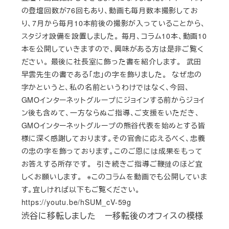
の登壇回数が76回もあり、動画も毎月数本撮影してお
り、7月から毎月10本前後の撮影が入っていることから、
スタジオ設備を設置しました。 毎月、コラム10本、動画10
本を公開していきますので、興味がある方は是非ご覧く
ださい。 最後に社長室に飾った書を紹介します。 武田
早雲先生の書である「忠」の字を飾りました。 なぜ忠の
字かというと、私の名前というわけではなく、今回、
GMOインターネットグループにジョインする前からジョイ
ン後も含めて、一方ならぬご指導、ご支援をいただき、
GMOインターネットグループの熊谷代表を始めとする皆
様に深く感謝しております。その官舎に応えるべく、忠義
の忠の字を飾っております。このご恩には成果をもって
お答えする所存です。 引き続きご指導ご鞭撻のほど宜
しくお願いします。 ※このコラムを動画でも公開していま
す。宜しければ以下もご覧ください。
https://youtu.be/hSUM_cV-59g
渋谷に移転しました ー移転後のオフィスの模様