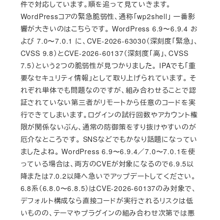
件で対応しています。順を追って見ていきます。
WordPressコアの緊急脆弱性、通称「wp2shell」 一番影
響が大きいのはこちらです。 WordPress 6.9〜6.9.4 お
よび 7.0〜7.0.1 に、CVE-2026-63030（深刻度「緊急」、
CVSS 9.8）とCVE-2026-60137（深刻度「高」、CVSS
7.5）という2つの脆弱性が見つかりました。 IPAでも「重
要なセキュリティ情報」として取り上げられています。 そ
れぞれ単体でも問題なのですが、組み合わせることで認
証されていない第三者がリモートから任意のコードを実
行できてしまいます。ログインの試行回数やアカウント権
限が関係ないぶん、通常の防御策をすり抜けやすいのが
厄介なところです。 SNSなどでもかなり話題になってい
ましたよね。 WordPress 6.9〜6.9.4／7.0〜7.0.1を使
っている場合は、両方のCVEが対象になるので6.9.5以
降または7.0.2以降へ急いでアップデートしてください。
6.8系（6.8.0〜6.8.5）はCVE-2026-60137のみ対象で、
デフォルト構成なら直接コードが実行されるリスクは低
いものの、テーマやプラグインの組み合わせ次第では悪