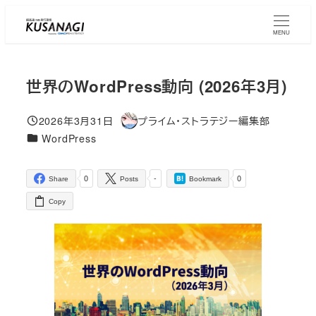
Skip
to
MENU
main
content
世界のWordPress動向 (2026年3月)
2026年3月31日
プライム・ストラテジー編集部
Published
Author
コラムカテゴリ
WordPress
0
-
0
Share
Posts
Bookmark
Copy