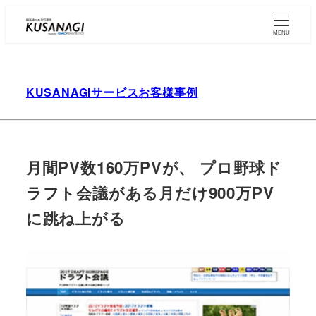
Skip
to
MENU
main
content
KUSANAGIサービスお客様事例
月間PV数160万PVが、 プロ野球ド
ラフト会議がある月だけ900万PV
に跳ね上がる