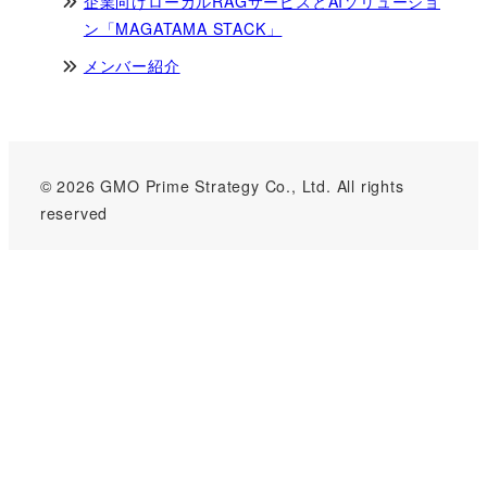
企業向けローカルRAGサービスとAIソリューショ
ン「MAGATAMA STACK」
メンバー紹介
© 2026 GMO Prime Strategy Co., Ltd. All rights
reserved
GMOインターネットグループのセキュリティ事業について
世界初総合ネットセキュリティサービス「GMOセキュリティ24」
パスワード漏洩診断
Webサイトリスク診断
セキュリティ相談AIチャットボット
実在証明・盗聴対策