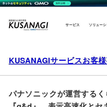
無料診断
Skip
to
サービス
ソリューシ
main
content
KUSANAGIサービスお客
パナソニックが運営するく
『q&d』 表示高速化とセキ