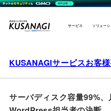
無料診断
Skip
to
サービス
ソリューシ
main
content
KUSANAGIサービスお客
サーバディスク容量99%、
WordPress担当者の決断