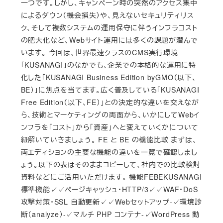
一つです。しかし、キャンペーン時の突然のアクセス集中
によるダウン（機会損失）や、見えないセキュリティリス
ク、そして複数システムの運用保守に伴うインフラコスト
の肥大化など、Webサイト運用には多くの課題が潜んで
います。 今回は、世界最速クラスのCMS実行環境
「KUSANAGI」のなかでも、企業での本格的な運用に特
化した「KUSANAGI Business Edition byGMO（以下、
BE）」に焦点を当てます。広く普及している「KUSANAGI
Free Edition（以下、FE）」との決定的な違いを交えなが
ら、技術とマーケティングの両面から、いかにしてWebイ
ンフラを「コスト」から「資産」へと変えていくかについて
紐解いていきましょう。 FE と BE の機能比較 まずは、
両エディションの主要な機能の違いを一覧で確認しまし
ょう。以下の表はそのままコピーして、社内での比較検討
資料などにご活用いただけます。 機能FEBEKUSANAGI
標準機能✓✓ページキャッシュ・HTTP/3✓✓WAF・DoS
攻撃対策・SSL 自動更新✓✓Webセットアップ-✓環境診
断（analyze）-✓マルチ PHP コンテナ-✓WordPress 動