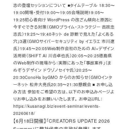
志の登壇セッションについて ■タイムテーブル 18:30〜
19:00開場・受付19:00〜19:05会場説明19:05〜
19:25初心者向け WordPress の改ざん傾向と原因と
今すぐできる対策（GMOプライム・ストラテジー 吉政忠
志氏）19:25〜19:40ネット de 診断で見えた「よくある
穴」3選（GMOサイバーセキュリティ by イエラエ 市川遼
氏）19:45〜20:05Web制作会社のための AI×デザイン
活用術（SHIFT AI 川合卓也氏）20:05〜20:25徳島県
のWeb制作の現場から：実際にあった「事故案件」（ま
めぞうデザイン ドウゾノセイヤ氏）20:25〜
20:30ConoHa byGMO からのお知らせ（GMOインタ
ーネット 松井大亮氏20:35〜21:30懇親会 ■ お申し込
み方法 参加をご希望の方は、以下のお申込みページよ
りお申し込みをお願いいたします。 お申込URL：
https://kusanagi.biz/event-seminar/events-
20260618/
【6月18日開催】「CREATORS UPDATE 2026
Summer」に弊社代表の吉政が登壇します。