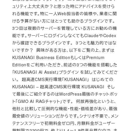
ュリティ上大丈夫か？と思った時にアドバイスを受けら
れる機能です。特に一人Web担当者の皆様や、業者に聞
ける予算がない方にはとっても助かるプラグインです。
3つ目は複数のサーバーを管理している方にお勧めの機
能です。サーバーにログインしなくてもClaudeやCodex
から確認できるプラグインです。 3つとも魅力的ではな
いですか？ 興味がある方は、以下をご覧の上、まずは
KUSANAGI Business EditionもしくはPremium
Editionをご利用いただき、前述の3つの機能を搭載した
「KUSANAGI AI Assist」プラグイン を試してみてくださ
い。 超高速CMS実行環境「KUSANAGI」 はじめての
KUSANAGI – 超高速CMS実行環境 KUSANAGI そし
て最後にご紹介するのはWordPress最強のチャットボッ
ト「GMO AI RAGチャット」です。 何故再強化というと、
他社と比較して圧倒的な機能・性能・価格差があり、最強
最安値のソリューションだからです。シナリオ不要で、メン
テナンスフリーで初期料金ゼロ円、月額料金がユーザー
無制限で2200円で、他より1.4～1.8倍高品質なので。ま