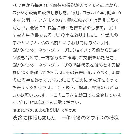
り、7月から毎月10本前後の撮影が入っていることから、
スタジオ設備を設置しました。 毎月、コラム10本、動画10
本を公開していきますので、興味がある方は是非ご覧く
ださい。 最後に社長室に飾った書を紹介します。 武田
早雲先生の書である「忠」の字を飾りました。 なぜ忠の
字かというと、私の名前というわけではなく、今回、
GMOインターネットグループにジョインする前からジョイ
ン後も含めて、一方ならぬご指導、ご支援をいただき、
GMOインターネットグループの熊谷代表を始めとする皆
様に深く感謝しております。その官舎に応えるべく、忠義
の忠の字を飾っております。このご恩には成果をもって
お答えする所存です。 引き続きご指導ご鞭撻のほど宜
しくお願いします。 ※このコラムを動画でも公開していま
す。宜しければ以下もご覧ください。
https://youtu.be/hSUM_cV-59g
渋谷に移転しました ー移転後のオフィスの模様
ー