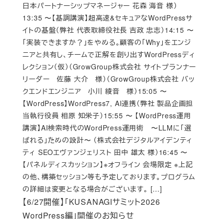
日本パートナーシップマネージャー 花森 海音 様）
13:35 〜【基調講演】超高速&セキュアなWordPressサ
イトの基盤（弊社 代表取締役社長 吉政 忠志）14:15 〜
「実装できますか？」をやめる。顧客の「Why」をエンジ
ニアと共有し、チームで正解を創り出すWordPressディ
レクション（仮）（GrowGroup株式会社 サイトプランナー
リーダー 佐藤 大介 様）（GrowGroup株式会社 バッ
クエンドエンジニア 小川 綾音 様）15:05 〜
【WordPress】WordPress7, AI連携（弊社 製品企画担
当執行役員 相原 知栄子）15:55 〜 【WordPress運用
講演】AI検索時代のWordPress運用術 〜LLMに「選
ばれる」ための設計〜 （株式会社デジタルアイデンティ
ティ SEOエヴァンジェリスト 田中 雄太 様）16:45 〜
【パネルディスカッション】※オフライン 会場限定 ※上記
の他、構築セッション等も予定しております。プログラム
の詳細は変更となる場合がございます。 […]
【6/27開催】「KUSANAGIサミット2026
WordPress編」開催のお知らせ