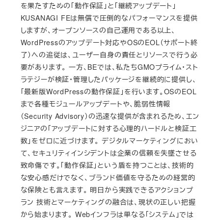
を果たすための「動作保証」と「継続アップデート」
KUSANAGI FEは無償で圧倒的なパフォーマンスを提供
しますが、オープンソースの自己運用である以上、
WordPressのアップデート対応やOSのEOL（サポート終
了）への追従は、ユーザー自身の責任とリソースで行う必
要があります。 一方、BEでは、私たちGMOプライム・スト
ラテジーが検証・管理したパッケージを継続的に提供し、
「最新版WordPressの動作保証」を行います。OSのEOL
まで各種モジュールアップデートや、脆弱性情報
（Security Advisory）の迅速な提供が含まれるため、エン
ジニアの「アップデートに対する心理的ハードルと検証工
数」をゼロに近づけます。 デジタルマーケティングにおい
て、セキュリティインシデントは企業の信頼を失墜させる
致命傷です。「動作保証」という盾を持つことは、技術的
な安心感だけでなく、ブランド価値を守るための経営的
な保険とも言えます。 明日から実践できるアクションプ
ラン 技術とマーケティングの融合は、現状の正しい把握
から始まります。 Webインフラは単なる「システム」では