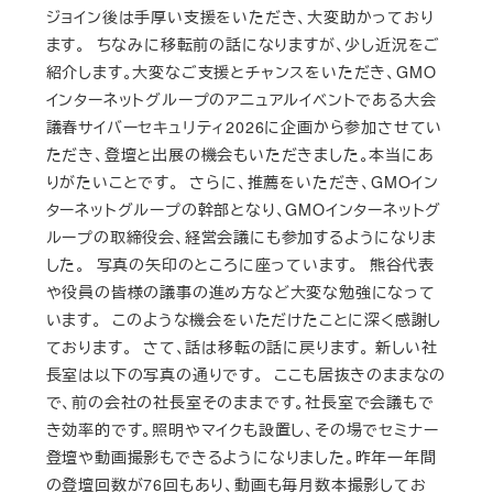
ジョイン後は手厚い支援をいただき、大変助かっており
ます。 ちなみに移転前の話になりますが、少し近況をご
紹介します。大変なご支援とチャンスをいただき、GMO
インターネットグループのアニュアルイベントである大会
議春サイバーセキュリティ2026に企画から参加させてい
ただき、登壇と出展の機会もいただきました。本当にあ
りがたいことです。 さらに、推薦をいただき、GMOイン
ターネットグループの幹部となり、GMOインターネットグ
ループの取締役会、経営会議にも参加するようになりま
した。 写真の矢印のところに座っています。 熊谷代表
や役員の皆様の議事の進め方など大変な勉強になって
います。 このような機会をいただけたことに深く感謝し
ております。 さて、話は移転の話に戻ります。 新しい社
長室は以下の写真の通りです。 ここも居抜きのままなの
で、前の会社の社長室そのままです。社長室で会議もで
き効率的です。照明やマイクも設置し、その場でセミナー
登壇や動画撮影もできるようになりました。昨年一年間
の登壇回数が76回もあり、動画も毎月数本撮影してお