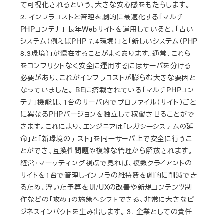
て可視化されるという、大きな安心感をもたらします。
2. インフラコストと管理を劇的に最適化する「マルチ
PHPコンテナ」 長年Webサイトを運用していると、「古い
システム（例えばPHP 7.4環境）」と「新しいシステム（PHP
8.3環境）」が混在することがよくあります。通常、これら
をコンフリクトなく安全に運用するにはサーバを分ける
必要があり、これがインフラコストが膨らむ大きな要因と
なっていました。 BEに搭載されている「マルチPHPコン
テナ」機能は、1台のサーバ内でプロファイル（サイト）ごと
に異なるPHPバージョンを独立して稼働させることがで
きます。これにより、エンジニアは「レガシーシステムの延
命」と「新環境のテスト」を同一サーバ上で安全に行うこ
とができ、互換性問題や複雑な管理から解放されます。
経営・マーケティング視点で見れば、複数クライアントの
サイトを1台で管理しインフラの維持費を劇的に削減でき
るため、浮いた予算をUI/UXの改善や新規コンテンツ制
作などの「攻め」の施策へシフトできる、非常に大きなビ
ジネスインパクトを生み出します。 3. 企業としての責任