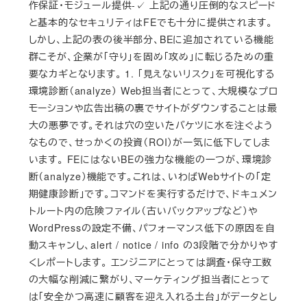
作保証・モジュール提供-✓ 上記の通り圧倒的なスピード
と基本的なセキュリティはFEでも十分に提供されます。
しかし、上記の表の後半部分、BEに追加されている機能
群こそが、企業が「守り」を固め「攻め」に転じるための重
要なカギとなります。 1. 「見えないリスク」を可視化する
環境診断（analyze） Web担当者にとって、大規模なプロ
モーションや広告出稿の裏でサイトがダウンすることは最
大の悪夢です。それは穴の空いたバケツに水を注ぐよう
なもので、せっかくの投資（ROI）が一気に低下してしま
います。 FEにはないBEの強力な機能の一つが、環境診
断（analyze）機能です。これは、いわばWebサイトの「定
期健康診断」です。コマンドを実行するだけで、ドキュメン
トルート内の危険ファイル（古いバックアップなど）や
WordPressの設定不備、パフォーマンス低下の原因を自
動スキャンし、alert / notice / info の3段階で分かりやす
くレポートします。 エンジニアにとっては調査・保守工数
の大幅な削減に繋がり、マーケティング担当者にとって
は「安全かつ高速に顧客を迎え入れる土台」がデータとし