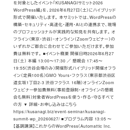
を対象としたイベント「KUSANAGIサミット2026
WordPress編」を、2026年6月27日（土）にハイブリッド
形式で開催いたします。 本サミットでは、WordPressの
構築・セキュリティ・高速化・運用・AIとの連携まで、現場
のプロフェッショナルが実践的な知見を共有します。 オ
フライン（東京・渋谷）・オンライン（Zoomウェビナー）の
いずれかご都合に合わせてご参加いただけます。参加
費は無料です。 ■イベント概要 開催日時2026年6月27
日（土） 本編 13:00〜17:30 ／ 懇親会 17:45〜
19:55（渋谷会場のみ）開催形式ハイブリッド開催オフラ
イン（定員100名）GMO Yours・フクラス（東京都渋谷区
道玄坂1丁目2-3 渋谷フクラス 16階）オンラインZoom
ウェビナー参加費無料（事前登録制・オフラインの懇親
会も無料）対象者WordPressを使う・作る・守るすべて
の方 ▼ 詳細・お申し込みはこちら
https://kusanagi.biz/event-seminar/kusanagi-
summit-wp_20260627/ ■プログラム内容 13:05 〜
【基調講演】これからのWordPress（Automattic Inc.