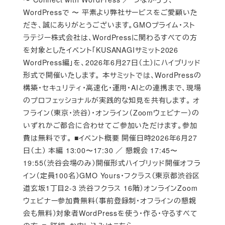
WordPressで 〜 平素より弊社サービスをご愛顧いた
だき、誠にありがとうございます。GMOプライム・スト
ラテジー株式会社は、WordPressに関わるすべての方
を対象としたイベント「KUSANAGIサミット2026
WordPress編」を、2026年6月27日（土）にハイブリッド
形式で開催いたします。 本サミットでは、WordPressの
構築・セキュリティ・高速化・運用・AIとの連携まで、現場
のプロフェッショナルが実践的な知見を共有します。 オ
フライン（東京・渋谷）・オンライン（Zoomウェビナー）の
いずれかご都合に合わせてご参加いただけます。参加
費は無料です。 ■イベント概要 開催日時2026年6月27
日（土） 本編 13:00〜17:30 ／ 懇親会 17:45〜
19:55（渋谷会場のみ）開催形式ハイブリッド開催オフラ
イン（定員100名）GMO Yours・フクラス（東京都渋谷区
道玄坂1丁目2-3 渋谷フクラス 16階）オンラインZoom
ウェビナー参加費無料（事前登録制・オフラインの懇親
会も無料）対象者WordPressを使う・作る・守るすべて