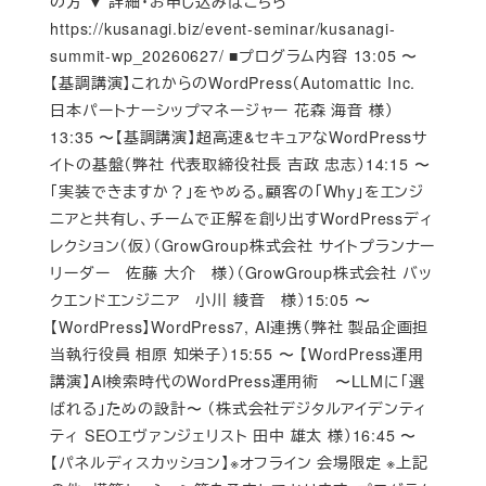
の方 ▼ 詳細・お申し込みはこちら
https://kusanagi.biz/event-seminar/kusanagi-
summit-wp_20260627/ ■プログラム内容 13:05 〜
【基調講演】これからのWordPress（Automattic Inc.
日本パートナーシップマネージャー 花森 海音 様）
13:35 〜【基調講演】超高速&セキュアなWordPressサ
イトの基盤（弊社 代表取締役社長 吉政 忠志）14:15 〜
「実装できますか？」をやめる。顧客の「Why」をエンジ
ニアと共有し、チームで正解を創り出すWordPressディ
レクション（仮）（GrowGroup株式会社 サイトプランナー
リーダー 佐藤 大介 様）（GrowGroup株式会社 バッ
クエンドエンジニア 小川 綾音 様）15:05 〜
【WordPress】WordPress7, AI連携（弊社 製品企画担
当執行役員 相原 知栄子）15:55 〜 【WordPress運用
講演】AI検索時代のWordPress運用術 〜LLMに「選
ばれる」ための設計〜 （株式会社デジタルアイデンティ
ティ SEOエヴァンジェリスト 田中 雄太 様）16:45 〜
【パネルディスカッション】※オフライン 会場限定 ※上記