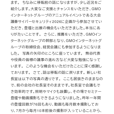
ます。 ちなみに移転前の話になりますが、少し近況をご
紹介します。大変なご支援とチャンスをいただき、GMO
インターネットグループのアニュアルイベントである大会
議春サイバーセキュリティ2026に企画から参加させてい
ただき、登壇と出展の機会もいただきました。本当にあ
りがたいことです。 さらに、推薦をいただき、GMOイン
ターネットグループの幹部となり、GMOインターネットグ
ループの取締役会、経営会議にも参加するようになりま
した。 写真の矢印のところに座っています。 熊谷代表
や役員の皆様の議事の進め方など大変な勉強になって
います。 このような機会をいただけたことに深く感謝し
ております。 さて、話は移転の話に戻ります。 新しい社
長室は以下の写真の通りです。 ここも居抜きのままなの
で、前の会社の社長室そのままです。社長室で会議もで
き効率的です。照明やマイクも設置し、その場でセミナー
登壇や動画撮影もできるようになりました。昨年一年間
の登壇回数が76回もあり、動画も毎月数本撮影してお
り、7月から毎月10本前後の撮影が入っていることから、