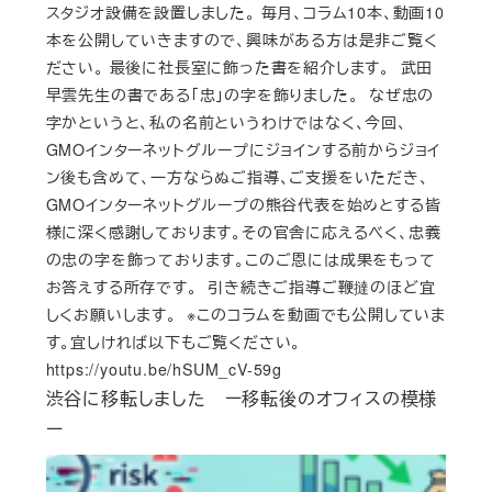
スタジオ設備を設置しました。 毎月、コラム10本、動画10
本を公開していきますので、興味がある方は是非ご覧く
ださい。 最後に社長室に飾った書を紹介します。 武田
早雲先生の書である「忠」の字を飾りました。 なぜ忠の
字かというと、私の名前というわけではなく、今回、
GMOインターネットグループにジョインする前からジョイ
ン後も含めて、一方ならぬご指導、ご支援をいただき、
GMOインターネットグループの熊谷代表を始めとする皆
様に深く感謝しております。その官舎に応えるべく、忠義
の忠の字を飾っております。このご恩には成果をもって
お答えする所存です。 引き続きご指導ご鞭撻のほど宜
しくお願いします。 ※このコラムを動画でも公開していま
す。宜しければ以下もご覧ください。
https://youtu.be/hSUM_cV-59g
渋谷に移転しました ー移転後のオフィスの模様
ー