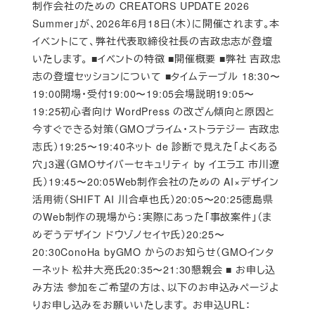
制作会社のための CREATORS UPDATE 2026
Summer」が、2026年6月18日（木）に開催されます。本
イベントにて、弊社代表取締役社長の吉政忠志が登壇
いたします。 ■イベントの特徴 ■開催概要 ■弊社 吉政忠
志の登壇セッションについて ■タイムテーブル 18:30〜
19:00開場・受付19:00〜19:05会場説明19:05〜
19:25初心者向け WordPress の改ざん傾向と原因と
今すぐできる対策（GMOプライム・ストラテジー 吉政忠
志氏）19:25〜19:40ネット de 診断で見えた「よくある
穴」3選（GMOサイバーセキュリティ by イエラエ 市川遼
氏）19:45〜20:05Web制作会社のための AI×デザイン
活用術（SHIFT AI 川合卓也氏）20:05〜20:25徳島県
のWeb制作の現場から：実際にあった「事故案件」（ま
めぞうデザイン ドウゾノセイヤ氏）20:25〜
20:30ConoHa byGMO からのお知らせ（GMOインタ
ーネット 松井大亮氏20:35〜21:30懇親会 ■ お申し込
み方法 参加をご希望の方は、以下のお申込みページよ
りお申し込みをお願いいたします。 お申込URL：