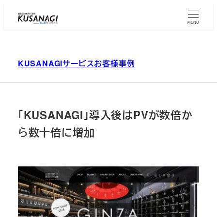
Skip
to
MENU
main
content
KUSANAGIサービスお客様事例
「KUSANAGI」導入後はPVが数倍か
ら数十倍に増加