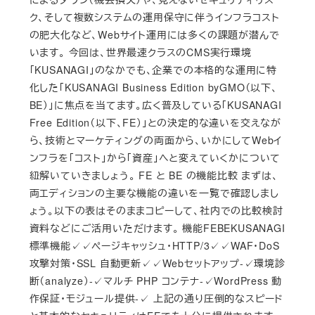
ク、そして複数システムの運用保守に伴うインフラコスト
の肥大化など、Webサイト運用には多くの課題が潜んで
います。 今回は、世界最速クラスのCMS実行環境
「KUSANAGI」のなかでも、企業での本格的な運用に特
化した「KUSANAGI Business Edition byGMO（以下、
BE）」に焦点を当てます。広く普及している「KUSANAGI
Free Edition（以下、FE）」との決定的な違いを交えなが
ら、技術とマーケティングの両面から、いかにしてWebイ
ンフラを「コスト」から「資産」へと変えていくかについて
紐解いていきましょう。 FE と BE の機能比較 まずは、
両エディションの主要な機能の違いを一覧で確認しまし
ょう。以下の表はそのままコピーして、社内での比較検討
資料などにご活用いただけます。 機能FEBEKUSANAGI
標準機能✓✓ページキャッシュ・HTTP/3✓✓WAF・DoS
攻撃対策・SSL 自動更新✓✓Webセットアップ-✓環境診
断（analyze）-✓マルチ PHP コンテナ-✓WordPress 動
作保証・モジュール提供-✓ 上記の通り圧倒的なスピード