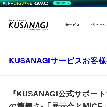
無料診断
Skip
to
サービス
ソリューシ
main
content
KUSANAGIサービスお客
『KUSANAGI公式サポ
の簡便さ-「展示会とMICE