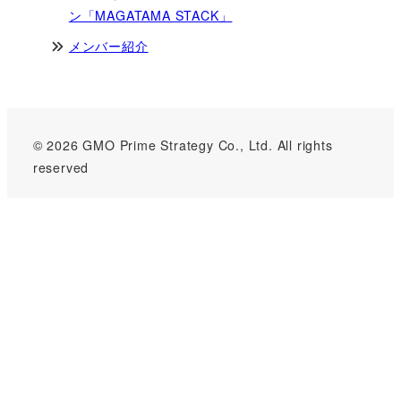
ン「MAGATAMA STACK」
メンバー紹介
© 2026 GMO Prime Strategy Co., Ltd. All rights
reserved
GMOインターネットグループのセキュリティ事業について
世界初総合ネットセキュリティサービス「GMOセキュリティ24」
パスワード漏洩診断
Webサイトリスク診断
セキュリティ相談AIチャットボット
実在証明・盗聴対策