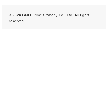
© 2026 GMO Prime Strategy Co., Ltd. All rights
reserved
GMOインターネットグループのセキュリティ事業について
世界初総合ネットセキュリティサービス「GMOセキュリティ24」
パスワード漏洩診断
Webサイトリスク診断
セキュリティ相談AIチャットボット
実在証明・盗聴対策
サイバー攻撃対策（GMOサイバーセキュリティ byイエラエ）
サイバー攻撃対策（GMO Flatt Security）
なりすまし対策
セキュリティ事業の軌跡