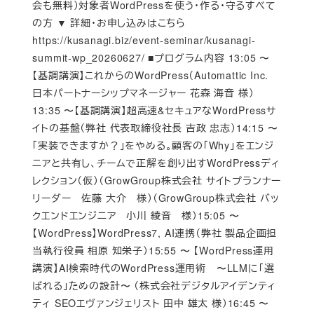
会も無料）対象者WordPressを使う・作る・守るすべて
の方 ▼ 詳細・お申し込みはこちら
https://kusanagi.biz/event-seminar/kusanagi-
summit-wp_20260627/ ■プログラム内容 13:05 〜
【基調講演】これからのWordPress（Automattic Inc.
日本パートナーシップマネージャー 花森 海音 様）
13:35 〜【基調講演】超高速&セキュアなWordPressサ
イトの基盤（弊社 代表取締役社長 吉政 忠志）14:15 〜
「実装できますか？」をやめる。顧客の「Why」をエンジ
ニアと共有し、チームで正解を創り出すWordPressディ
レクション（仮）（GrowGroup株式会社 サイトプランナー
リーダー 佐藤 大介 様）（GrowGroup株式会社 バッ
クエンドエンジニア 小川 綾音 様）15:05 〜
【WordPress】WordPress7, AI連携（弊社 製品企画担
当執行役員 相原 知栄子）15:55 〜 【WordPress運用
講演】AI検索時代のWordPress運用術 〜LLMに「選
ばれる」ための設計〜 （株式会社デジタルアイデンティ
ティ SEOエヴァンジェリスト 田中 雄太 様）16:45 〜