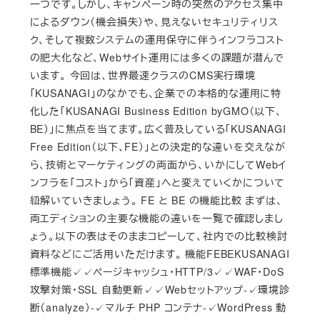
一つです。しかし、キャンペーン時の突然のアクセス集中
によるダウン（機会損失）や、見えないセキュリティリス
ク、そして複数システムの運用保守に伴うインフラコスト
の肥大化など、Webサイト運用には多くの課題が潜んで
います。 今回は、世界最速クラスのCMS実行環境
「KUSANAGI」のなかでも、企業での本格的な運用に特
化した「KUSANAGI Business Edition byGMO（以下、
BE）」に焦点を当てます。広く普及している「KUSANAGI
Free Edition（以下、FE）」との決定的な違いを交えなが
ら、技術とマーケティングの両面から、いかにしてWebイ
ンフラを「コスト」から「資産」へと変えていくかについて
紐解いていきましょう。 FE と BE の機能比較 まずは、
両エディションの主要な機能の違いを一覧で確認しまし
ょう。以下の表はそのままコピーして、社内での比較検討
資料などにご活用いただけます。 機能FEBEKUSANAGI
標準機能✓✓ページキャッシュ・HTTP/3✓✓WAF・DoS
攻撃対策・SSL 自動更新✓✓Webセットアップ-✓環境診
断（analyze）-✓マルチ PHP コンテナ-✓WordPress 動