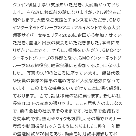
ジョイン後は手厚い支援をいただき、大変助かっており
ます。 ちなみに移転前の話になりますが、少し近況をご
紹介します。大変なご支援とチャンスをいただき、GMO
インターネットグループのアニュアルイベントである大会
議春サイバーセキュリティ2026に企画から参加させてい
ただき、登壇と出展の機会もいただきました。本当にあ
りがたいことです。 さらに、推薦をいただき、GMOイン
ターネットグループの幹部となり、GMOインターネットグ
ループの取締役会、経営会議にも参加するようになりま
した。 写真の矢印のところに座っています。 熊谷代表
や役員の皆様の議事の進め方など大変な勉強になって
います。 このような機会をいただけたことに深く感謝し
ております。 さて、話は移転の話に戻ります。 新しい社
長室は以下の写真の通りです。 ここも居抜きのままなの
で、前の会社の社長室そのままです。社長室で会議もで
き効率的です。照明やマイクも設置し、その場でセミナー
登壇や動画撮影もできるようになりました。昨年一年間
の登壇回数が76回もあり、動画も毎月数本撮影してお