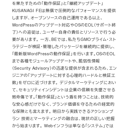
を果たすための「動作保証」と「継続アップデート」
KUSANAGI FEは無償で圧倒的なパフォーマンスを提供
しますが、オープンソースの自己運用である以上、
WordPressのアップデート対応やOSのEOL（サポート終
了）への追従は、ユーザー自身の責任とリソースで行う必
要があります。 一方、BEでは、私たちGMOプライム・スト
ラテジーが検証・管理したパッケージを継続的に提供し、
「最新版WordPressの動作保証」を行います。OSのEOL
まで各種モジュールアップデートや、脆弱性情報
（Security Advisory）の迅速な提供が含まれるため、エン
ジニアの「アップデートに対する心理的ハードルと検証工
数」をゼロに近づけます。 デジタルマーケティングにおい
て、セキュリティインシデントは企業の信頼を失墜させる
致命傷です。「動作保証」という盾を持つことは、技術的
な安心感だけでなく、ブランド価値を守るための経営的
な保険とも言えます。 明日から実践できるアクションプ
ラン 技術とマーケティングの融合は、現状の正しい把握
から始まります。 Webインフラは単なる「システム」では