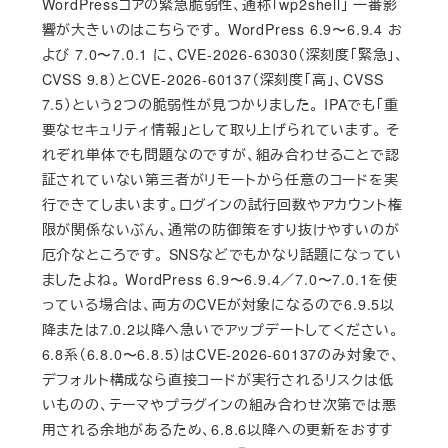
WordPressコアの緊急脆弱性、通称「wp2shell」 一番影
響が大きいのはこちらです。 WordPress 6.9〜6.9.4 お
よび 7.0〜7.0.1 に、CVE-2026-63030（深刻度「緊急」、
CVSS 9.8）とCVE-2026-60137（深刻度「高」、CVSS
7.5）という2つの脆弱性が見つかりました。 IPAでも「重
要なセキュリティ情報」として取り上げられています。 そ
れぞれ単体でも問題なのですが、組み合わせることで認
証されていない第三者がリモートから任意のコードを実
行できてしまいます。ログインの試行回数やアカウント権
限が関係ないぶん、通常の防御策をすり抜けやすいのが
厄介なところです。 SNSなどでもかなり話題になってい
ましたよね。 WordPress 6.9〜6.9.4／7.0〜7.0.1を使
っている場合は、両方のCVEが対象になるので6.9.5以
降または7.0.2以降へ急いでアップデートしてください。
6.8系（6.8.0〜6.8.5）はCVE-2026-60137のみ対象で、
デフォルト構成なら直接コードが実行されるリスクは低
いものの、テーマやプラグインの組み合わせ次第では悪
用される余地があるため、6.8.6以降への更新をおすす