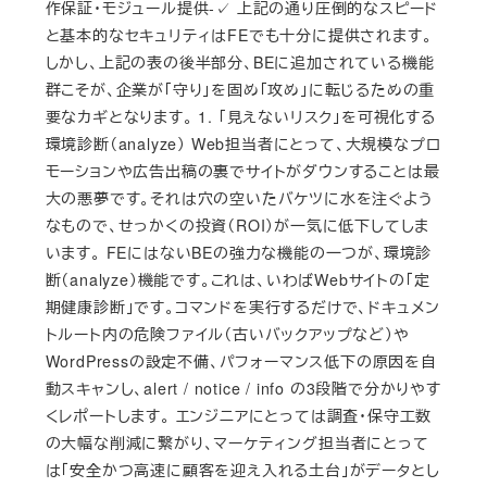
作保証・モジュール提供-✓ 上記の通り圧倒的なスピード
と基本的なセキュリティはFEでも十分に提供されます。
しかし、上記の表の後半部分、BEに追加されている機能
群こそが、企業が「守り」を固め「攻め」に転じるための重
要なカギとなります。 1. 「見えないリスク」を可視化する
環境診断（analyze） Web担当者にとって、大規模なプロ
モーションや広告出稿の裏でサイトがダウンすることは最
大の悪夢です。それは穴の空いたバケツに水を注ぐよう
なもので、せっかくの投資（ROI）が一気に低下してしま
います。 FEにはないBEの強力な機能の一つが、環境診
断（analyze）機能です。これは、いわばWebサイトの「定
期健康診断」です。コマンドを実行するだけで、ドキュメン
トルート内の危険ファイル（古いバックアップなど）や
WordPressの設定不備、パフォーマンス低下の原因を自
動スキャンし、alert / notice / info の3段階で分かりやす
くレポートします。 エンジニアにとっては調査・保守工数
の大幅な削減に繋がり、マーケティング担当者にとって
は「安全かつ高速に顧客を迎え入れる土台」がデータとし