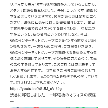
り、7月から毎月10本前後の撮影が入っていることから、
スタジオ設備を設置しました。 毎月、コラム10本、動画10
本を公開していきますので、興味がある方は是非ご覧く
ださい。 最後に社長室に飾った書を紹介します。 武田
早雲先生の書である「忠」の字を飾りました。 なぜ忠の
字かというと、私の名前というわけではなく、今回、
GMOインターネットグループにジョインする前からジョイ
ン後も含めて、一方ならぬご指導、ご支援をいただき、
GMOインターネットグループの熊谷代表を始めとする皆
様に深く感謝しております。その官舎に応えるべく、忠義
の忠の字を飾っております。このご恩には成果をもって
お答えする所存です。 引き続きご指導ご鞭撻のほど宜
しくお願いします。 ※このコラムを動画でも公開していま
す。宜しければ以下もご覧ください。
https://youtu.be/hSUM_cV-59g
渋谷に移転しました ー移転後のオフィスの模様
ー