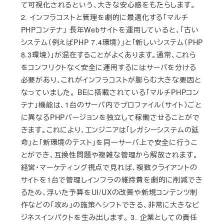
て可視化されるという、大きな安心感をもたらします。
2. インフラコストと管理を劇的に最適化する「マルチ
PHPコンテナ」 長年Webサイトを運用していると、「古い
システム（例えばPHP 7.4環境）」と「新しいシステム（PHP
8.3環境）」が混在することがよくあります。通常、これら
をコンフリクトなく安全に運用するにはサーバを分ける
必要があり、これがインフラコストが膨らむ大きな要因と
なっていました。 BEに搭載されている「マルチPHPコン
テナ」機能は、1台のサーバ内でプロファイル（サイト）ごと
に異なるPHPバージョンを独立して稼働させることがで
きます。これにより、エンジニアは「レガシーシステムの延
命」と「新環境のテスト」を同一サーバ上で安全に行うこ
とができ、互換性問題や複雑な管理から解放されます。
経営・マーケティング視点で見れば、複数クライアントの
サイトを1台で管理しインフラの維持費を劇的に削減でき
るため、浮いた予算をUI/UXの改善や新規コンテンツ制
作などの「攻め」の施策へシフトできる、非常に大きなビ
ジネスインパクトを生み出します。 3. 企業としての責任