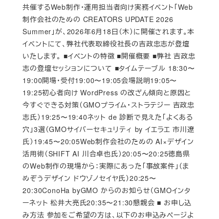
共催するWeb制作・運用担当者向け実務イベント「Web
制作会社のための CREATORS UPDATE 2026
Summer」が、2026年6月18日（木）に開催されます。本
イベントにて、弊社代表取締役社長の吉政忠志が登壇
いたします。 ■イベントの特徴 ■開催概要 ■弊社 吉政忠
志の登壇セッションについて ■タイムテーブル 18:30〜
19:00開場・受付19:00〜19:05会場説明19:05〜
19:25初心者向け WordPress の改ざん傾向と原因と
今すぐできる対策（GMOプライム・ストラテジー 吉政忠
志氏）19:25〜19:40ネット de 診断で見えた「よくある
穴」3選（GMOサイバーセキュリティ by イエラエ 市川遼
氏）19:45〜20:05Web制作会社のための AI×デザイン
活用術（SHIFT AI 川合卓也氏）20:05〜20:25徳島県
のWeb制作の現場から：実際にあった「事故案件」（ま
めぞうデザイン ドウゾノセイヤ氏）20:25〜
20:30ConoHa byGMO からのお知らせ（GMOインタ
ーネット 松井大亮氏20:35〜21:30懇親会 ■ お申し込
み方法 参加をご希望の方は、以下のお申込みページよ