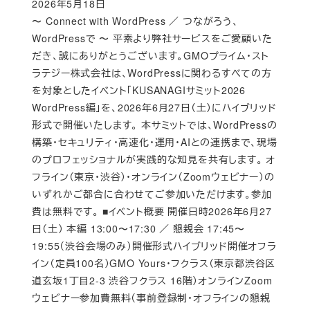
2026年5月18日
Published
〜 Connect with WordPress ／ つながろう、
WordPressで 〜 平素より弊社サービスをご愛顧いた
だき、誠にありがとうございます。GMOプライム・スト
ラテジー株式会社は、WordPressに関わるすべての方
を対象としたイベント「KUSANAGIサミット2026
WordPress編」を、2026年6月27日（土）にハイブリッド
形式で開催いたします。 本サミットでは、WordPressの
構築・セキュリティ・高速化・運用・AIとの連携まで、現場
のプロフェッショナルが実践的な知見を共有します。 オ
フライン（東京・渋谷）・オンライン（Zoomウェビナー）の
いずれかご都合に合わせてご参加いただけます。参加
費は無料です。 ■イベント概要 開催日時2026年6月27
日（土） 本編 13:00〜17:30 ／ 懇親会 17:45〜
19:55（渋谷会場のみ）開催形式ハイブリッド開催オフラ
イン（定員100名）GMO Yours・フクラス（東京都渋谷区
道玄坂1丁目2-3 渋谷フクラス 16階）オンラインZoom
ウェビナー参加費無料（事前登録制・オフラインの懇親