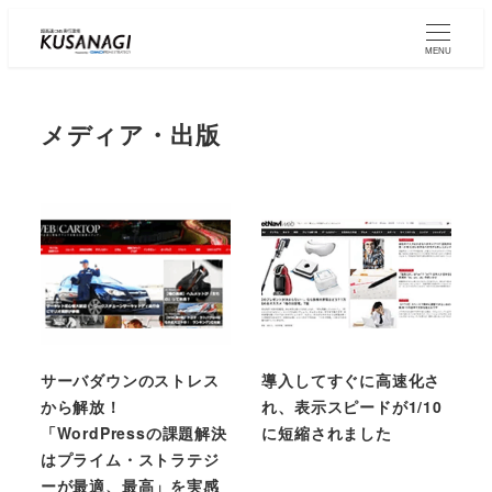
Skip
to
MENU
main
content
メディア・出版
サーバダウンのストレス
導入してすぐに高速化さ
から解放！
れ、表示スピードが1/10
「WordPressの課題解決
に短縮されました
はプライム・ストラテジ
ーが最適、最高」を実感