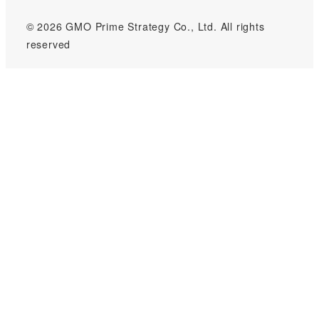
© 2026 GMO Prime Strategy Co., Ltd. All rights
reserved
GMOインターネットグループのセキュリティ事業について
世界初総合ネットセキュリティサービス「GMOセキュリティ24」
パスワード漏洩診断
Webサイトリスク診断
セキュリティ相談AIチャットボット
実在証明・盗聴対策
サイバー攻撃対策（GMOサイバーセキュリティ byイエラエ）
サイバー攻撃対策（GMO Flatt Security）
なりすまし対策
セキュリティ事業の軌跡