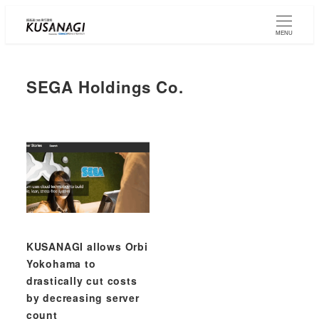
Skip
to
MENU
main
content
SEGA Holdings Co.
KUSANAGI allows Orbi
Yokohama to
drastically cut costs
by decreasing server
count