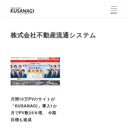
Skip
to
MENU
main
content
株式会社不動産流通システム
月間10万PVのサイトが
「KUSANAGI」導入1か
月でPV数25％増、 今期
目標も達成