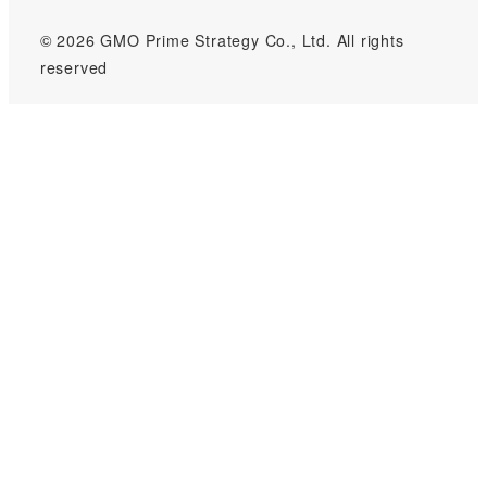
© 2026 GMO Prime Strategy Co., Ltd. All rights
reserved
GMOインターネットグループのセキュリティ事業について
世界初総合ネットセキュリティサービス「GMOセキュリティ24」
パスワード漏洩診断
Webサイトリスク診断
セキュリティ相談AIチャットボット
実在証明・盗聴対策
サイバー攻撃対策（GMOサイバーセキュリティ byイエラエ）
サイバー攻撃対策（GMO Flatt Security）
なりすまし対策
セキュリティ事業の軌跡