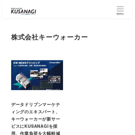
Skip
to
MENU
main
content
株式会社キーウォーカー
データドリブンマーケテ
ィングのエキスパート、
キーウォーカーが新サー
ビスにKUSANAGIを採
用、作業負荷を大幅軽減