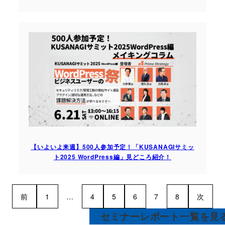
【いよいよ来週】500人参加予定！「KUSANAGIサミッ
ト2025 WordPress編」見どころ紹介！
前
1
…
4
5
6
7
8
次
セミナーレポート一覧を見