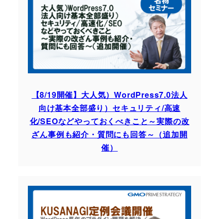
【8/19開催】大人気）WordPress7.0法人
向け基本全部盛り）セキュリティ/高速
化/SEOなどやっておくべきこと～実際の改
ざん事例も紹介・質問にも回答～（追加開
催）