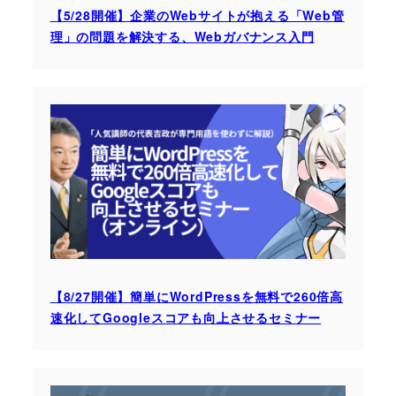
【5/28開催】企業のWebサイトが抱える「Web管
理」の問題を解決する、Webガバナンス入門
【8/27開催】簡単にWordPressを無料で260倍高
速化してGoogleスコアも向上させるセミナー