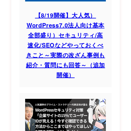
【8/19開催】大人気）
WordPress7.0法人向け基本
全部盛り）セキュリティ/高
速化/SEOなどやっておくべ
きこと～実際の改ざん事例も
紹介・質問にも回答～（追加
開催）