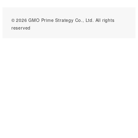
© 2026 GMO Prime Strategy Co., Ltd. All rights
reserved
GMOインターネットグループのセキュリティ事業について
世界初総合ネットセキュリティサービス「GMOセキュリティ24」
パスワード漏洩診断
Webサイトリスク診断
セキュリティ相談AIチャットボット
実在証明・盗聴対策
サイバー攻撃対策（GMOサイバーセキュリティ byイエラエ）
サイバー攻撃対策（GMO Flatt Security）
なりすまし対策
セキュリティ事業の軌跡