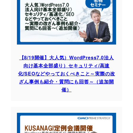
【8/19開催】大人気）WordPress7.0法人
向け基本全部盛り）セキュリティ/高速
化/SEOなどやっておくべきこと～実際の改
ざん事例も紹介・質問にも回答～（追加開
催）