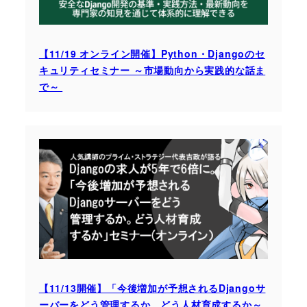
【11/19 オンライン開催】Python・Djangoのセ
キュリティセミナー ～市場動向から実践的な話ま
で～
【11/13開催】「今後増加が予想されるDjangoサ
ーバーをどう管理するか。どう人材育成するか～