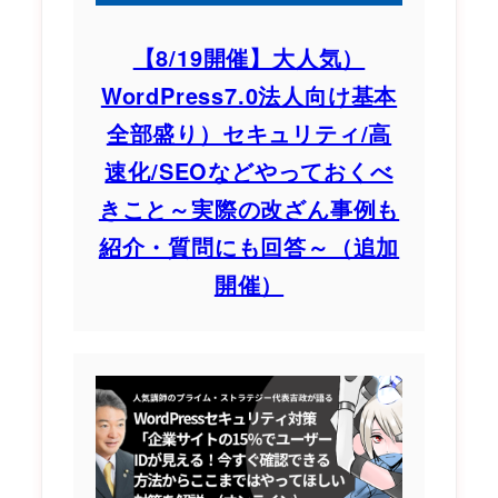
【8/19開催】大人気）
WordPress7.0法人向け基本
全部盛り）セキュリティ/高
速化/SEOなどやっておくべ
きこと～実際の改ざん事例も
紹介・質問にも回答～（追加
開催）