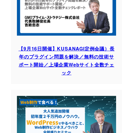
【9月16日開催】KUSANAGI定例会議）長
年のプラグイン問題を解決／無料の技術サ
ポート開始／上場企業Webサイト全数チェ
ック