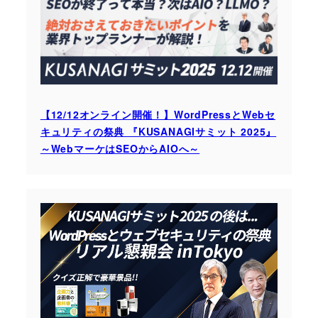
【12/12オンライン開催！】WordPressとWebセ
キュリティの祭典 『KUSANAGIサミット 2025』
～WebマーケはSEOからAIOへ～