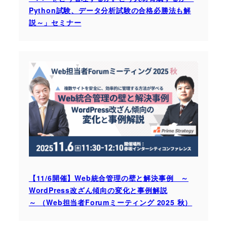
Python試験、データ分析試験の合格必勝法も解
説～」セミナー
【11/6開催】Web統合管理の壁と解決事例 ～
WordPress改ざん傾向の変化と事例解説
～ （Web担当者Forumミーティング 2025 秋）