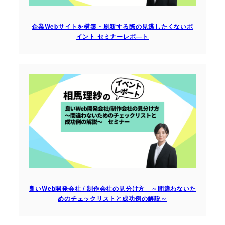
企業Webサイトを構築・刷新する際の見逃したくないポ
イント セミナーレポ―ト
良いWeb開発会社 / 制作会社の見分け方 ～間違わないた
めのチェックリストと成功例の解説～