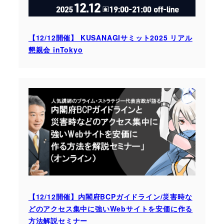
【12/12開催】 KUSANAGIサミット2025 リアル
懇親会 inTokyo
【12/12開催】内閣府BCPガイドライン/災害時な
どのアクセス集中に強いWebサイトを安価に作る
方法解説セミナー