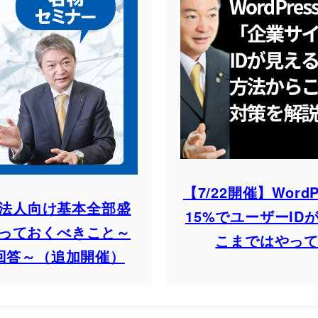
【7/22開催】Wor
7.0法人向け基本全部盛
15%でユーザーI
やっておくべきこと～
こまではやっ
回答～（追加開催）