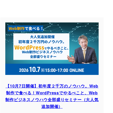
【10月7日開催】初年度２千万のノウハウ。Web
制作で食べる！WordPressでやるべこと、Web
制作ビジネスノウハウ全部盛りセミナー（大人気
追加開催）