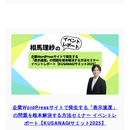
企業WordPressサイトで発生する「表示速度」
の問題を根本解決する方法セミナー イベントレ
ポート【KUSANAGIサミット2025】