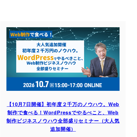
【10月7日開催】初年度２千万のノウハウ。Web
制作で食べる！WordPressでやるべこと、Web
制作ビジネスノウハウ全部盛りセミナー（大人気
追加開催）