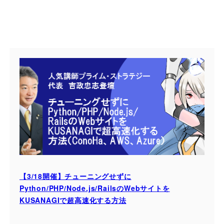
【3/18開催】チューニングせずに
Python/PHP/Node.js/RailsのWebサイトを
KUSANAGIで超高速化する方法