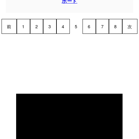
ポート
前
1
2
3
4
5
6
7
8
次