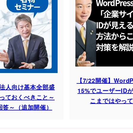
【7/22開催】Wor
7.0法人向け基本全部盛
15%でユーザーI
やっておくべきこと～
こまではやっ
回答～（追加開催）