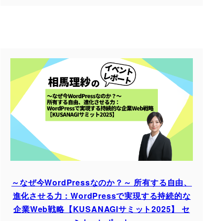
～なぜ今WordPressなのか？～ 所有する自由、
進化させる力：WordPressで実現する持続的な
企業Web戦略【KUSANAGIサミット2025】 セ