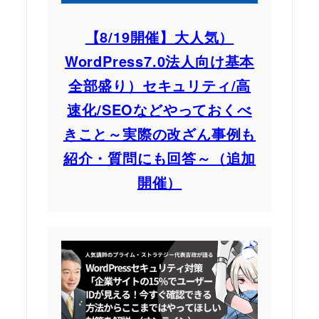
【8/19開催】大人気）
WordPress7.0法人向け基本
全部盛り）セキュリティ/高
速化/SEOなどやっておくべ
きこと～実際の改ざん事例も
紹介・質問にも回答～（追加
開催）