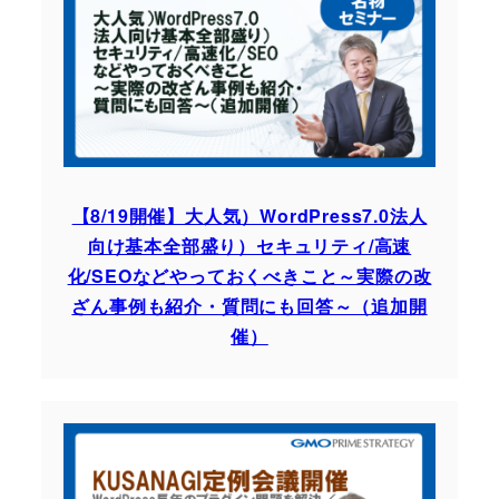
【8/19開催】大人気）WordPress7.0法人
向け基本全部盛り）セキュリティ/高速
化/SEOなどやっておくべきこと～実際の改
ざん事例も紹介・質問にも回答～（追加開
催）