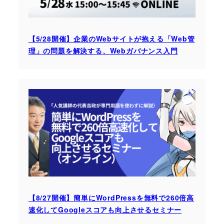
【5/28開催】企業のWebサイトが抱える「Web管
理」の問題を解決する、Webガバナンス入門
【8/27開催】簡単にWordPressを無料で260倍高
速化してGoogleスコアも向上させるセミナー