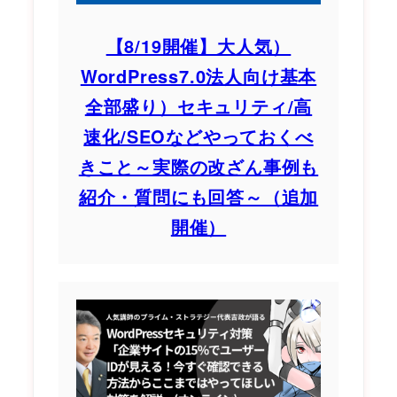
【8/19開催】大人気）
WordPress7.0法人向け基本
全部盛り）セキュリティ/高
速化/SEOなどやっておくべ
きこと～実際の改ざん事例も
紹介・質問にも回答～（追加
開催）