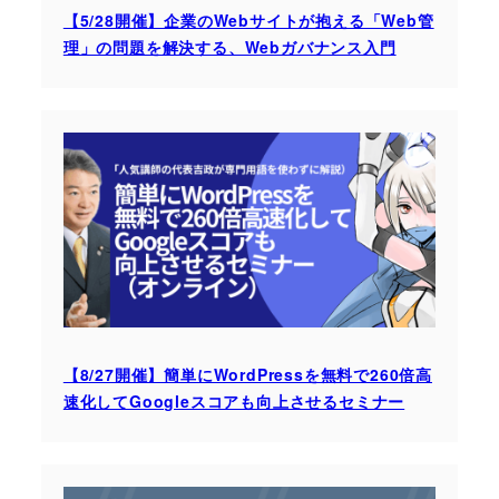
【5/28開催】企業のWebサイトが抱える「Web管
理」の問題を解決する、Webガバナンス入門
【8/27開催】簡単にWordPressを無料で260倍高
速化してGoogleスコアも向上させるセミナー