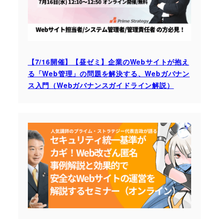
【7/16開催】【昼ゼミ】企業のWebサイトが抱え
る「Web管理」の問題を解決する、Webガバナン
ス入門（Webガバナンスガイドライン解説）