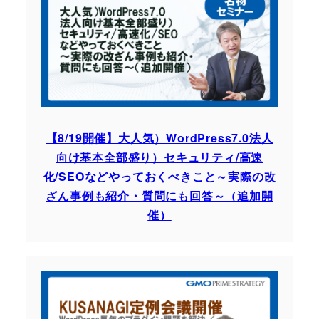
【8/19開催】大人気）WordPress7.0法人
向け基本全部盛り）セキュリティ/高速
化/SEOなどやっておくべきこと～実際の改
ざん事例も紹介・質問にも回答～（追加開
催）