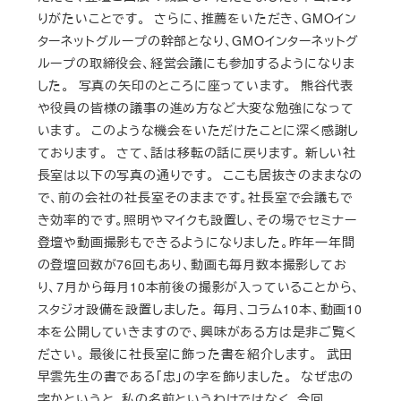
りがたいことです。 さらに、推薦をいただき、GMOイン
ターネットグループの幹部となり、GMOインターネットグ
ループの取締役会、経営会議にも参加するようになりま
した。 写真の矢印のところに座っています。 熊谷代表
や役員の皆様の議事の進め方など大変な勉強になって
います。 このような機会をいただけたことに深く感謝し
ております。 さて、話は移転の話に戻ります。 新しい社
長室は以下の写真の通りです。 ここも居抜きのままなの
で、前の会社の社長室そのままです。社長室で会議もで
き効率的です。照明やマイクも設置し、その場でセミナー
登壇や動画撮影もできるようになりました。昨年一年間
の登壇回数が76回もあり、動画も毎月数本撮影してお
り、7月から毎月10本前後の撮影が入っていることから、
スタジオ設備を設置しました。 毎月、コラム10本、動画10
本を公開していきますので、興味がある方は是非ご覧く
ださい。 最後に社長室に飾った書を紹介します。 武田
早雲先生の書である「忠」の字を飾りました。 なぜ忠の
字かというと、私の名前というわけではなく、今回、