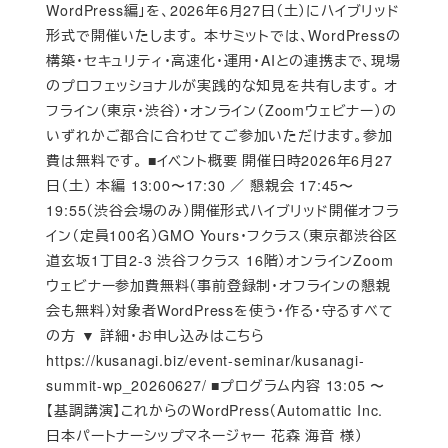
WordPress編」を、2026年6月27日（土）にハイブリッド
形式で開催いたします。 本サミットでは、WordPressの
構築・セキュリティ・高速化・運用・AIとの連携まで、現場
のプロフェッショナルが実践的な知見を共有します。 オ
フライン（東京・渋谷）・オンライン（Zoomウェビナー）の
いずれかご都合に合わせてご参加いただけます。参加
費は無料です。 ■イベント概要 開催日時2026年6月27
日（土） 本編 13:00〜17:30 ／ 懇親会 17:45〜
19:55（渋谷会場のみ）開催形式ハイブリッド開催オフラ
イン（定員100名）GMO Yours・フクラス（東京都渋谷区
道玄坂1丁目2-3 渋谷フクラス 16階）オンラインZoom
ウェビナー参加費無料（事前登録制・オフラインの懇親
会も無料）対象者WordPressを使う・作る・守るすべて
の方 ▼ 詳細・お申し込みはこちら
https://kusanagi.biz/event-seminar/kusanagi-
summit-wp_20260627/ ■プログラム内容 13:05 〜
【基調講演】これからのWordPress（Automattic Inc.
日本パートナーシップマネージャー 花森 海音 様）