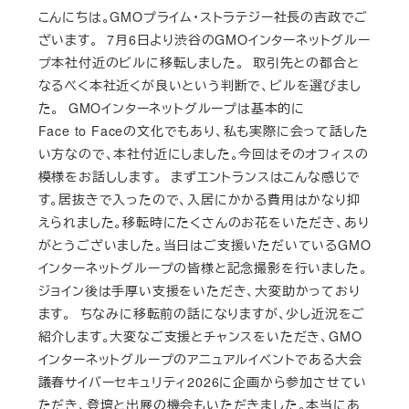
Published
こんにちは。GMOプライム・ストラテジー社長の吉政でご
ざいます。 7月6日より渋谷のGMOインターネットグルー
プ本社付近のビルに移転しました。 取引先との都合と
なるべく本社近くが良いという判断で、ビルを選びまし
た。 GMOインターネットグループは基本的に
Face to Faceの文化でもあり、私も実際に会って話した
い方なので、本社付近にしました。今回はそのオフィスの
模様をお話しします。 まずエントランスはこんな感じで
す。居抜きで入ったので、入居にかかる費用はかなり抑
えられました。移転時にたくさんのお花をいただき、あり
がとうございました。当日はご支援いただいているGMO
インターネットグループの皆様と記念撮影を行いました。
ジョイン後は手厚い支援をいただき、大変助かっており
ます。 ちなみに移転前の話になりますが、少し近況をご
紹介します。大変なご支援とチャンスをいただき、GMO
インターネットグループのアニュアルイベントである大会
議春サイバーセキュリティ2026に企画から参加させてい
ただき、登壇と出展の機会もいただきました。本当にあ