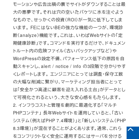
モーションや広告出稿の裏でサイトがダウンすることは最
大の悪夢です。それは穴の空いたバケツに水を注ぐよう
なもので、せっかくの投資（ROI）が一気に低下してしま
います。 FEにはないBEの強力な機能の一つが、環境診
断（analyze）機能です。これは、いわばWebサイトの「定
期健康診断」です。コマンドを実行するだけで、ドキュメン
トルート内の危険ファイル（古いバックアップなど）や
WordPressの設定不備、パフォーマンス低下の原因を自
動スキャンし、alert / notice / info の3段階で分かりやす
くレポートします。 エンジニアにとっては調査・保守工数
の大幅な削減に繋がり、マーケティング担当者にとって
は「安全かつ高速に顧客を迎え入れる土台」がデータとし
て可視化されるという、大きな安心感をもたらします。
2. インフラコストと管理を劇的に最適化する「マルチ
PHPコンテナ」 長年Webサイトを運用していると、「古い
システム（例えばPHP 7.4環境）」と「新しいシステム（PHP
8.3環境）」が混在することがよくあります。通常、これら
をコンフリクトなく安全に運用するにはサーバを分ける