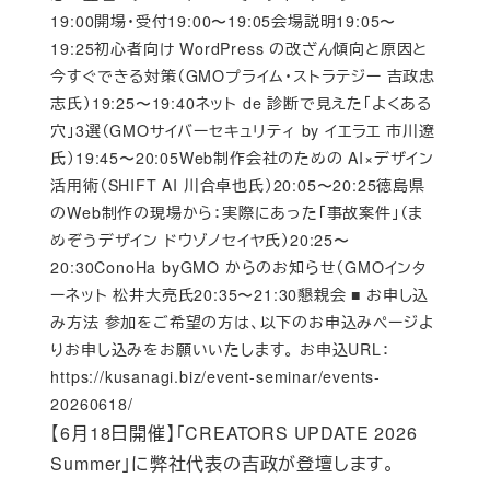
19:00開場・受付19:00〜19:05会場説明19:05〜
19:25初心者向け WordPress の改ざん傾向と原因と
今すぐできる対策（GMOプライム・ストラテジー 吉政忠
志氏）19:25〜19:40ネット de 診断で見えた「よくある
穴」3選（GMOサイバーセキュリティ by イエラエ 市川遼
氏）19:45〜20:05Web制作会社のための AI×デザイン
活用術（SHIFT AI 川合卓也氏）20:05〜20:25徳島県
のWeb制作の現場から：実際にあった「事故案件」（ま
めぞうデザイン ドウゾノセイヤ氏）20:25〜
20:30ConoHa byGMO からのお知らせ（GMOインタ
ーネット 松井大亮氏20:35〜21:30懇親会 ■ お申し込
み方法 参加をご希望の方は、以下のお申込みページよ
りお申し込みをお願いいたします。 お申込URL：
https://kusanagi.biz/event-seminar/events-
20260618/
【6月18日開催】「CREATORS UPDATE 2026
Summer」に弊社代表の吉政が登壇します。