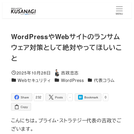
Skip
to
MENU
main
content
WordPressやWebサイトのランサム
ウェア対策として絶対やってほしいこ
と
2025年10月28日
吉政忠志
Published
Author
コラムカテゴリ
コラムカテゴリ
コラムカテゴリ
Webセキュリティ
WordPress
代表コラム
232
-
0
Share
Posts
Bookmark
Copy
こんにちは。プライム・ストラテジー代表の吉政でご
ざいます。