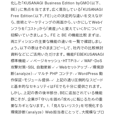
化した「KUSANAGI Business Edition byGMO（以下、
BE）」に焦点を当てます。広く普及している「KUSANAGI
Free Edition（以下、FE）」との決定的な違いを交えなが
ら、技術とマーケティングの両面から、いかにしてWebイ
ンフラを「コスト」から「資産」へと変えていくかについて
紐解いていきましょう。 FE と BE の機能比較 まずは、
両エディションの主要な機能の違いを一覧で確認しまし
ょう。以下の表はそのままコピーして、社内での比較検討
資料などにご活用いただけます。 機能FEBEKUSANAGI
標準機能✓✓ページキャッシュ・HTTP/3✓✓WAF・DoS
攻撃対策・SSL 自動更新✓✓Webセットアップ-✓環境診
断（analyze）-✓マルチ PHP コンテナ-✓WordPress 動
作保証・モジュール提供-✓ 上記の通り圧倒的なスピード
と基本的なセキュリティはFEでも十分に提供されます。
しかし、上記の表の後半部分、BEに追加されている機能
群こそが、企業が「守り」を固め「攻め」に転じるための重
要なカギとなります。 1. 「見えないリスク」を可視化する
環境診断（analyze） Web担当者にとって、大規模なプロ