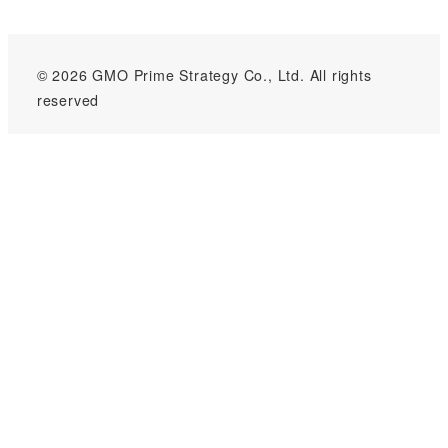
© 2026 GMO Prime Strategy Co., Ltd. All rights
reserved
GMOインターネットグループのセキュリティ事業について
世界初総合ネットセキュリティサービス「GMOセキュリティ24」
パスワード漏洩診断
Webサイトリスク診断
セキュリティ相談AIチャットボット
実在証明・盗聴対策
サイバー攻撃対策（GMOサイバーセキュリティ byイエラエ）
サイバー攻撃対策（GMO Flatt Security）
なりすまし対策
セキュリティ事業の軌跡