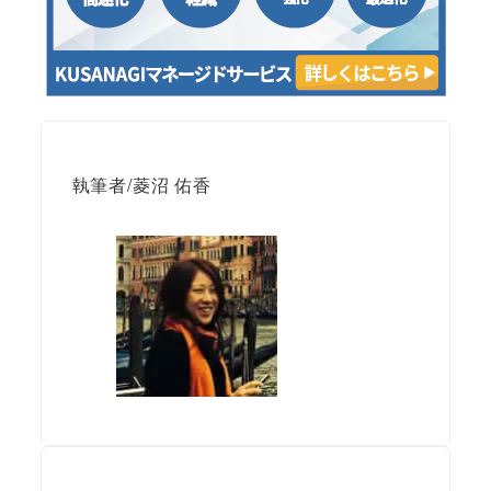
執筆者/菱沼 佑香