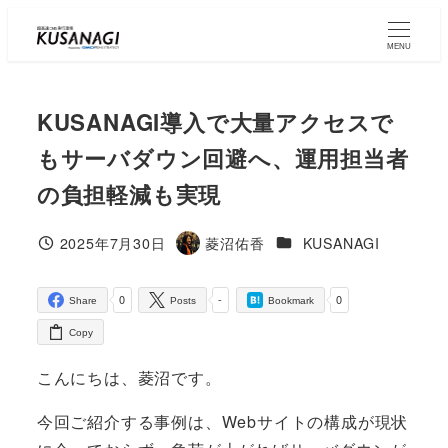
Skip
to
MENU
main
content
KUSANAGI導入で大量アクセスで
もサーバダウン回避へ、運用担当者
の負担軽減も実現
コラムカテゴリ
2025年7月30日
菱沼佑香
KUSANAGI
Published
Author
0
-
0
Share
Posts
Bookmark
Copy
こんにちは、菱沼です。
今回ご紹介する事例は、Webサイトの構成が現状